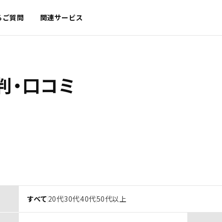
るご質問
関連サービス
判・口コミ
すべて
20代
30代
40代
50代以上