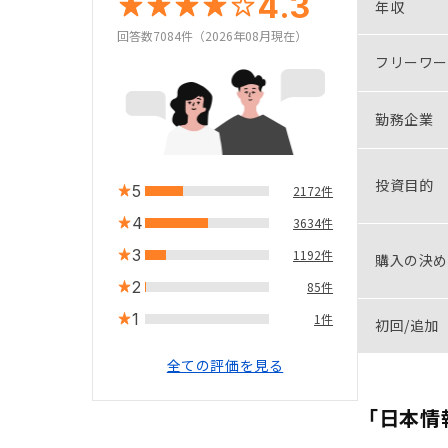
4.3
年収
回答数7084件（2026年08月現在）
フリーワー
勤務企業
投資目的
5
2172件
4
3634件
3
1192件
購入の決め
2
85件
1
1件
初回/追加
全ての評価を見る
「日本情