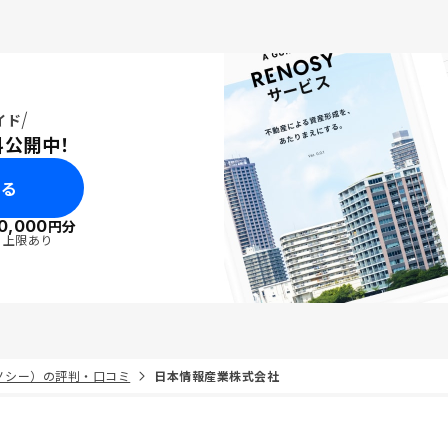
イド
料公開中！
みる
0,000
円分
・上限あり
リノシー）の評判・口コミ
日本情報産業株式会社