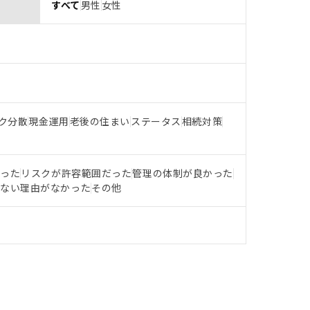
すべて
男性
女性
ク分散
現金運用
老後の住まい
ステータス
相続対策
だった
リスクが許容範囲だった
管理の体制が良かった
らない理由がなかった
その他