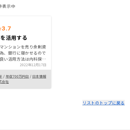
1件表示中
3.7
金を活用する
マンションを売り余剰資
為、銀行に寝かせるので
良い活用方法は内科探し
。 広告につられて面談
2022年12月17日
金を寝かせるくらいなら
半
/
年収700万円台
/
日本情報
は有利だと思いました。
式会社
スクも小さくするプラン
て安心な感覚です。 会
定している様に感じるの
る投資を任せられると感
リストのトップに戻る
少
るのでは？