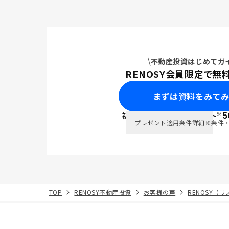
不動産投資はじめてガ
RENOSY会員限定で無
まずは資料をみて
※
初回面談で
ポイント
5
PayPay
プレゼント適用条件詳細
※条件
TOP
RENOSY不動産投資
お客様の声
RENOSY（