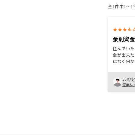
全1件中1〜
余剰資
住んでいた
金が出来た
はなく何か
ていました
を行い、現
50代後
不動産投資
産業株
購入後のリ
になってい
社自体も安
で長期にな
じました。 書類の煩雑さをもう
し解消出来