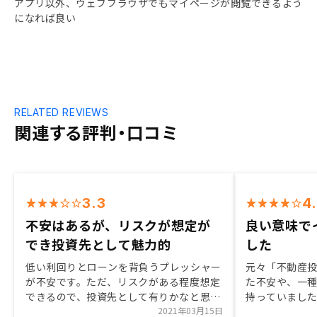
アプリ以外、ウェブブラウザでもマイページが閲覧できるよう
になれば良い
RELATED REVIEWS
関連する評判・口コミ
3.3
4
不安はあるが、リスクが想定が
良い意味で
でき投資先として魅力的
した
低い利回りとローンを背負うプレッシャー
元々「不動産
が不安です。ただ、リスクがある程度想定
た不安や、一
できるので、投資先として有りかなと思い
持っていまし
決断しました。
2021年03月15日
ージだったの