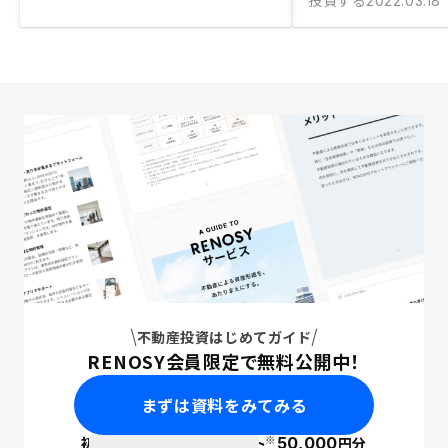
投資する
2022.03.18
不動産投資はじめてガイド
RENOSY会員限定で無料公開中！
まずは資料をみてみる
※
初回面談で
ポイント
50,000
円分
PayPay