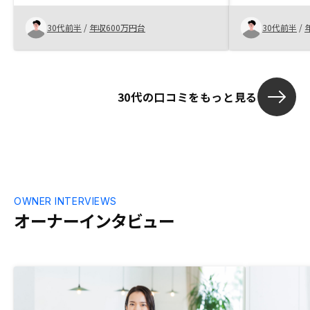
えるにあたり
のがきっかけで
30代前半
/
年収600万円台
30代前半
/
ような情報も
てくださった
した。こちら
く推してくる
30代の口コミをもっと見る
節税効果を謳うT
グラフが、軸
優良誤認を招
また、そこで
果も、対象と
を招きかねな
た。 せっかく
に、怪しさを
OWNER INTERVIEWS
長してしまっ
オーナーインタビュー