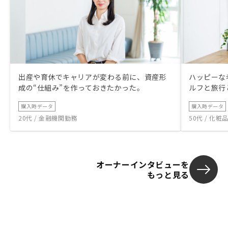
出産や育休でキャリアが変わる前に、資産形
ハッピーな
成の“仕組み”を作っておきたかった。
ルフと旅行
購入時データ
購入時データ
20代 / 金融機関勤務
50代 / 化
オーナーインタビューを
もっと見る