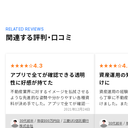
RELATED REVIEWS
関連する評判・口コミ
4.3
4
アプリで全てが確認できる透明
資産運用の
性に好感が持てた
けに
不動産業界に対するイメージを払拭させる
資産運用の経
ような先進的な姿勢や分かりやすい各種資
ら丁寧に不動
料が決め手でした。アプリで全てが確認で
けました。ま
きる透明性は好感が持てます。まだまだ若
2021年12月24日
ット、リスク
い会社だとは思いますが、将来性も感じる
も解説いただ
30代前半
/
年収800万円台
/
三菱UFJ信託銀行
ため、物件価格は少々割高と感じました
のも決め手で
30代前半
/
株式会社
が、契約させていただくこととしました。
増えればいい