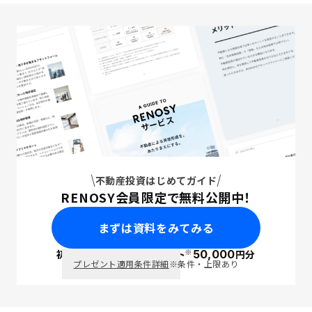
不動産投資はじめてガイド
RENOSY会員限定で無料公開中！
まずは資料をみてみる
※
初回面談で
ポイント
50,000
円分
PayPay
プレゼント適用条件詳細
※条件・上限あり