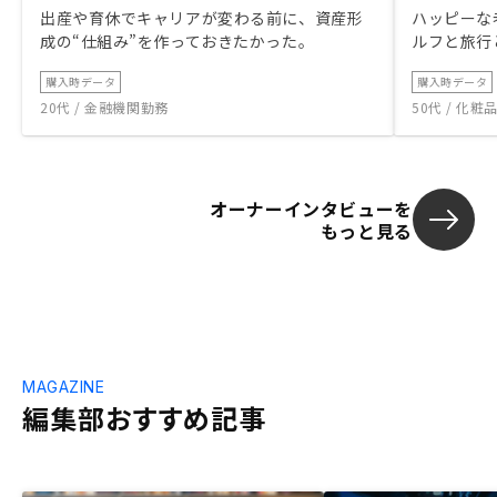
出産や育休でキャリアが変わる前に、資産形
ハッピーな
成の“仕組み”を作っておきたかった。
ルフと旅行
購入時データ
購入時データ
20代 / 金融機関勤務
50代 / 化
オーナーインタビューを
もっと見る
MAGAZINE
編集部おすすめ記事