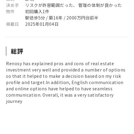
決め手
リスクが許容範囲だった、 管理の体制が良かった
物件
初回購入1件
駅徒歩5分 / 築16年 / 2000万円台前半
掲載日
2025年01月04日
総評
Renosy has explained pros and cons of real estate
investment very well and provided a number of options
so that it helped to make a decision based on my risk
profile and target.In addition, English communication
and online options have helped to have seamless
communication. Overall, it was a very satisfactory
journey