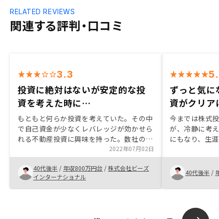
RELATED REVIEWS
関連する評判・口コミ
3.3
5
投資に絶対はないが安定的な投
ずっと気に
資を考えた時に…
資がクリア
もともと何らか投資を考えていた。その中
今までは株式
で自己資金が少なくレバレッジが効かせら
が、冷静に考
れる不動産投資に興味を持った。数社の商
にもなり、生
談し、話しを聞く中で、回数を重ねて最も
2022年07月02日
産投資にも分
丁寧な説明をしてくれたこと、近年急成長
た。面接や説
40代後半
/
年収800万円台
/
株式会社ビーズ
している会社で市場シェアも高く、企業と
が信頼できた
40代後半
/
インターナショナル
しての将来性も期待できたこと、アプリで
ネットの情報か
不動産管理がてきたりAIを活用している点
いと判断しま
が他社にはない魅力として感じられたこ
と、そして、担当者の方のお人柄なども含