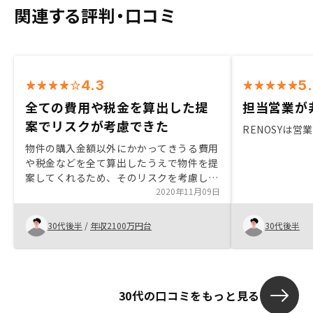
関連する評判・口コミ
4.3
5
全ての費用や税金を算出した提
担当営業が
案でリスクが考慮できた
RENOSYは
物件の購入金額以外にかかってきうる費用
や税金などを全て算出したうえで物件を提
案してくれるため、そのリスクを考慮した
うえで購入出来ることが素晴らしい。不動
2020年11月09日
産投資全般に関する始めの説明の段階で
は、不明点やリスクだと思うであろう点を
30代後半
/
年収2100万円台
30代後半
先回りして説明してくれたためとても信頼
がおける印象を持てたが、申し込みをして
からの事務的な手続きや必要事項について
も先回りをした説明をもっとしていただけ
30代の口コミをもっと見る
れば、より不安なく購入までの手続きがで
きると思います。