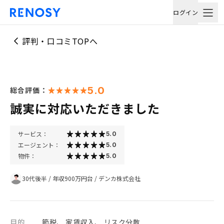
ログイン
評判・口コミTOPへ
5.0
総合評価：
誠実に対応いただきました
サービス：
5.0
エージェント：
5.0
物件：
5.0
30代後半
/
年収900万円台
/
デンカ株式会社
目的
節税、 家賃収入、 リスク分散