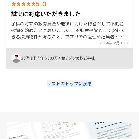
5.0
誠実に対応いただきました
子供の将来の教育資金や老後に向けた貯蓄として不動産
投資を始めたいと思いました。 不動産投資として安心で
きる投資物件があること、アプリでの管理や担当者とす
ぐに連絡出来る関係性を構築していただき、不動産投資
2024年12月31日
のハードルが低くしてくれました。質問に対しても誠実
に納得するまで対応いただき、押し売りは全くありませ
30代後半
/
年収900万円台
/
デンカ株式会社
んでした。 オススメする物件に対して、丁寧に説明いた
だきましたが、物件情報だけでなく、なぜオススメなの
か説明資料を準備してもらえると検討しやすくなると思
います。路線の位置関係や今後の都市計画など
リストのトップに戻る