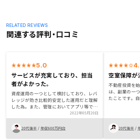
RELATED REVIEWS
関連する評判・口コミ
5.0
4
サービスが充実しており、担当
空室保障が
者がよかった。
不動産投資を
は、副業の一
資産運用の一つとして検討しており、レバ
たことです。
レッジが効き比較的安定した運用だと理解
業もやってみ
した為。また、管理においてアプリ等でで
は持っておき
きる点やその他契約までの事務手続き等の
2022年05月20日
した。 RENO
サービスが自身に合っていた為。担当者が
で一番リスク
親身になってくれ、良いと感じた。
20代後半
/
年収600万円台
20代後半
/
うかという問
保障されてい