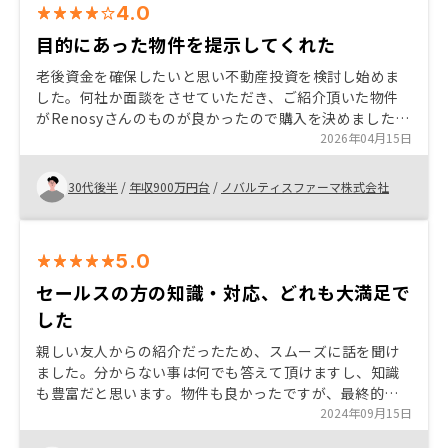
4.0
目的にあった物件を提示してくれた
老後資金を確保したいと思い不動産投資を検討し始めま
した。何社か面談をさせていただき、ご紹介頂いた物件
がRenosyさんのものが良かったので購入を決めました。
また、私が老後資金を目標にしていることを念頭に物件
2026年04月15日
選びをしてくださったのも良かったです。
30代後半
/
年収900万円台
/
ノバルティスファーマ株式会社
5.0
セールスの方の知識・対応、どれも大満足で
した
親しい友人からの紹介だったため、スムーズに話を聞け
ました。分からない事は何でも答えて頂けますし、知識
も豊富だと思います。物件も良かったですが、最終的に
は"人"で選びました。満足です。今後は2軒目も検討して
2024年09月15日
いるため、引き続きお世話になります。