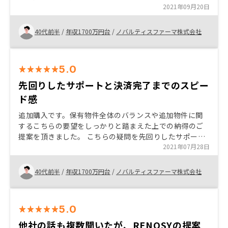
り、スピード感をもって物件の確保と提案をいただけた
2021年09月20日
ことも今回は決め手となりました。 アプリ上でローンの
繰り上げ返済についてもシミュレーションが出来るよう
40代前半
/
年収1700万円台
/
ノバルティスファーマ株式会社
になると良いと思っています。（もし既に存在している
ようであれば、こちらの理解不足でスミマセン。）
5.0
先回りしたサポートと決済完了までのスピー
ド感
追加購入です。保有物件全体のバランスや追加物件に関
するこちらの要望をしっかりと踏まえた上での納得のご
提案を頂きました。 こちらの疑問を先回りしたサポート
と決済完了までのスピード感も素晴らしいと思いまし
2021年07月28日
た。 契約時の書類は手記入の部分が無くなっていくとよ
り効率的かと思いました。
40代前半
/
年収1700万円台
/
ノバルティスファーマ株式会社
5.0
他社の話も複数聞いたが、RENOSYの提案