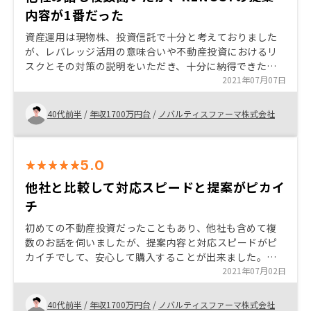
内容が1番だった
資産運用は現物株、投資信託で十分と考えておりました
が、レバレッジ活用の意味合いや不動産投資におけるリ
スクとその対策の説明をいただき、十分に納得できたこ
とに加え、ご提案いただいた物件も非常に素晴らしい提
2021年07月07日
案と感じ不動産購入に踏み切りました。慎重を期して他
社の話も複数聞きましたが、RENOSYさんのご提案内容
40代前半
/
年収1700万円台
/
ノバルティスファーマ株式会社
が一番でした。 銀行面談での典型的な質問とその質問の
意図等を事前にレクチャーいただいけるとよりスムーズ
に取引出来たかと思いました。
5.0
他社と比較して対応スピードと提案がピカイ
チ
初めての不動産投資だったこともあり、他社も含めて複
数のお話を伺いましたが、提案内容と対応スピードがピ
カイチでして、安心して購入することが出来ました。複
数社の話を聞くとRENOSYさんの提案が別格であること
2021年07月02日
がよく分かると思います。今後もパートナーとして資産
運用の相談をしていきたいと思います。
40代前半
/
年収1700万円台
/
ノバルティスファーマ株式会社