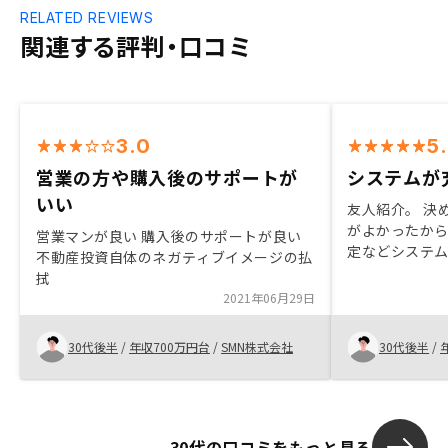
RELATED REVIEWS
関連する評判・口コミ
3.0
5
営業の方や購入後のサポートが
システムが
いい
友人紹介。 決
がよかったか
営業マンが良い 購入後のサポートが良い
定などシステ
不動産投資自体のネガティブイメージの払
に労力がかか
拭
せて話を進め
2021年06月29日
も即レスくれ
30代後半
/
年収700万円台
/
SMN株式会社
30代後半
/
30代の口コミをもっと見る