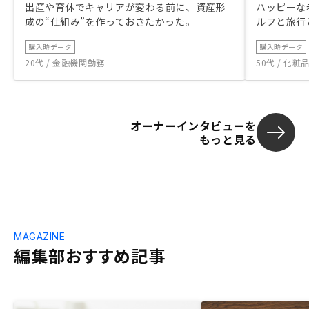
出産や育休でキャリアが変わる前に、資産形
ハッピーな
成の“仕組み”を作っておきたかった。
ルフと旅行
購入時データ
購入時データ
20代 / 金融機関勤務
50代 / 化
オーナーインタビューを
もっと見る
MAGAZINE
編集部おすすめ記事