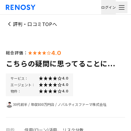
ログイン
評判・口コミTOPへ
4.0
総合評価：
こちらの疑問に思ってることに...
サービス：
4.0
エージェント：
4.0
物件：
4.0
30代前半
/
年収800万円台
/
ノバルティスファーマ株式会社
目的
信用(ローン)活用、 リスク分散