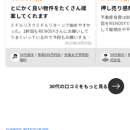
とにかく良い物件をたくさん提
押し売り感
案してくれます
不動産投資は別
目をRENOS
ミドルリスクミドルリターンで始めやすか
して疑問点や
った。1軒目もRENOSYさんにお願いして
対する返答が
うまくいっているので今回もお願いするこ
で、信頼でき
とにした。立地や築年数、総戸数などの、
2022年10月30日
RENOSYの
希望する条件を細かめに伝えていました
入居率を維持
30代前半
/
年収600万円台
/
光塩女子学院初
30代前半
/
が、それらをほとんど網羅する良い物件を
いたので、正直
等科
式会社
提案してくれるので良いと思う。
たかったと思
私のためにな
で、また3件目
で購入したい
30代の口コミをもっと見る
OWNER INTERVIEWS