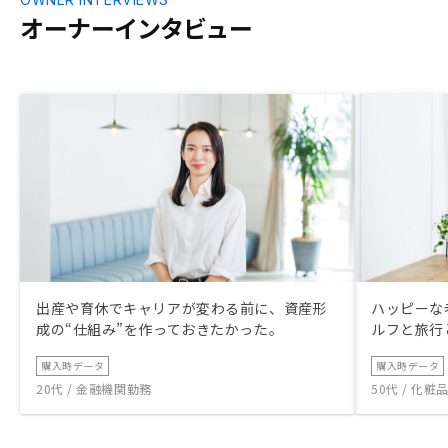
オーナーインタビュー
出産や育休でキャリアが変わる前に、資産形
ハッピーな
成の“仕組み”を作っておきたかった。
ルフと旅行
購入時データ
購入時データ
20代 / 金融機関勤務
50代 / 化