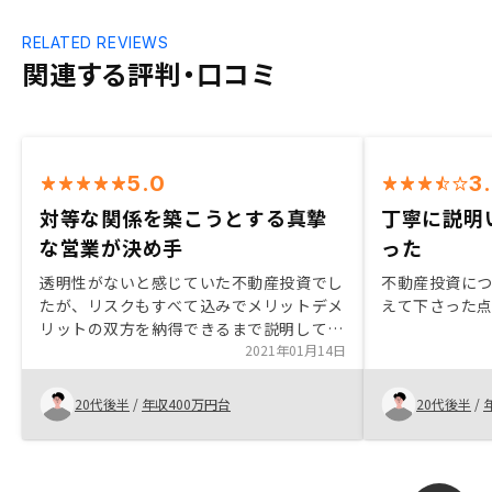
RELATED REVIEWS
関連する評判・口コミ
5.0
3
対等な関係を築こうとする真摯
丁寧に説明
な営業が決め手
った
透明性がないと感じていた不動産投資でし
不動産投資に
たが、リスクもすべて込みでメリットデメ
えて下さった
リットの双方を納得できるまで説明して頂
けた点がよかったです。 十分に許容でき
2021年01月14日
るリスク範囲だったことと、対等に関係を
築こうとされるセールスの方の真摯な営業
20代後半
/
年収400万円台
20代後半
/
が購入の決め手となりました。