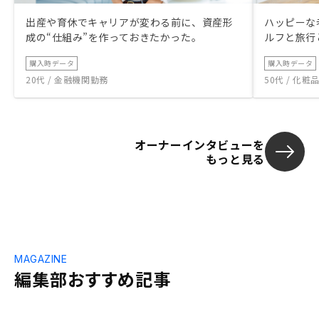
出産や育休でキャリアが変わる前に、資産形
ハッピーな
成の“仕組み”を作っておきたかった。
ルフと旅行
購入時データ
購入時データ
20代 / 金融機関勤務
50代 / 化
オーナーインタビューを
もっと見る
MAGAZINE
編集部おすすめ記事