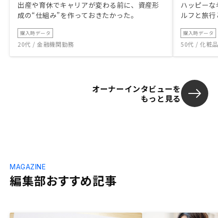
出産や育休でキャリアが変わる前に、資産形
ハッピーな
成の“仕組み”を作っておきたかった。
ルフと旅行
購入時データ
購入時データ
20代 / 金融機関勤務
50代 / 化
オーナーインタビューを
もっと見る
MAGAZINE
編集部おすすめ記事