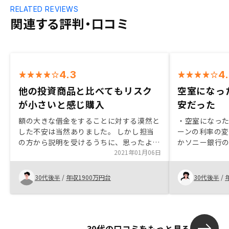
RELATED REVIEWS
関連する評判・口コミ
4.3
4
他の投資商品と比べてもリスク
空室になっ
が小さいと感じ購入
安だった
額の大きな借金をすることに対する漠然と
・空室になった
した不安は当然ありました。 しかし担当
ーンの利率の
の方から説明を受けるうちに、思ったより
かソニー銀行
もリスクが小さく、またそのリスクも比較
2021年01月06日
場合のシミュ
的コントロールできる範囲だと感じたので
に伝えてくだ
購入に至りました。他の投資商品よりも短
立った。
30代後半
/
年収1900万円台
30代後半
/
期的な利益はありませんが、長期的に見れ
ば、生命保険や年金としてかなり有効な手
段だと感じています。物件管理が携帯アプ
リだけでなく、パソコンの大きい画面でで
30代の口コミをもっと見る
きるとより良いと思います。 また確定申