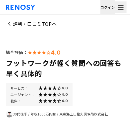
ログイン
評判・口コミTOPへ
4.0
総合評価：
フットワークが軽く質問への回答も
早く具体的
サービス：
4.0
エージェント：
4.0
物件：
4.0
30代後半
/
年収1600万円台
/
東京海上日動火災保険株式会社