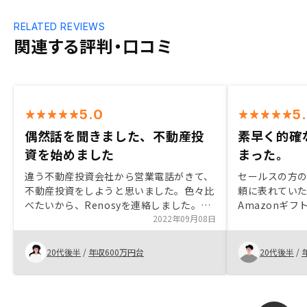
RELATED REVIEWS
関連する評判・口コミ
5.0
5
偶然話を聞きました、不動産投
素早く的確
資を始めました
まった。
違う不動産投資会社から営業電話がきて、
セールスの方
不動産投資をしようと思いました。色々比
頼に表れてい
べたいから、Renosyを連絡しました。最
Amazonギ
初の担当はわかりずらいですが、担当変更
2022年09月08日
り、オーナー
を希望しました。新しいの担当はベテラン
ていただける
で、わかりやすくて効率的対応とても頼り
思いました。
20代後半
/
年収600万円台
20代後半
/
強かったです。