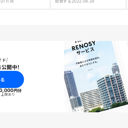
投資する
21.11.18
2022.08.29
イド
料公開中！
みる
0,000
円分
・上限あり