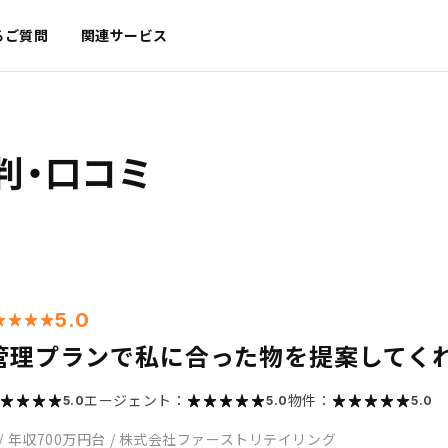
るご質問
関連サービス
判・口コミ
5.0
管理プランで私に合った物を提案してく
エージェント：
物件：
5.0
5.0
5.0
/
年収700万円台
/
株式会社ファーストリテイリング