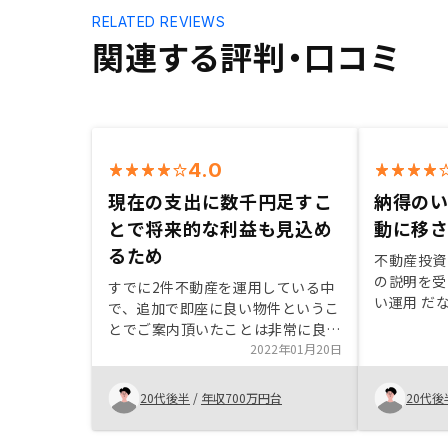
RELATED REVIEWS
関連する評判・口コミ
4.0
現在の支出に数千円足すこ
納得の
とで将来的な利益も見込め
動に移
るため
不動産投資
の説明を受
すでに2件不動産を運用している中
い運用 だ
で、追加で即座に良い物件というこ
るイメージ
とでご案内頂いたことは非常に良か
の物件をご
った。現在の支出に数千円足すこと
2022年01月20日
立金など物
で将来的な利益も見込めるため運用
た。デジタ
を開始した。管理プラン等は満足し
20代後半
/
年収700万円台
20代後
対する安心
ている。
意、言葉に