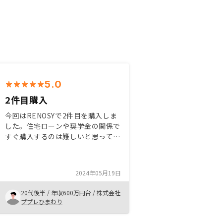
5.0
2件目購入
今回はRENOSYで2件目を購入しま
した。住宅ローンや奨学金の関係で
すぐ購入するのは難しいと思ってい
ましたが、ローンの審査が通ること
になり2件目を購入することが出来
ました。物件に関しては担当の方が
2024年05月19日
いい物件を紹介をして下さるので、
それを購入しただけです。チャンス
20代後半
/
年収600万円台
/
株式会社
があれば、また新しい物件を購入し
ププレひまわり
たいと思ってます。