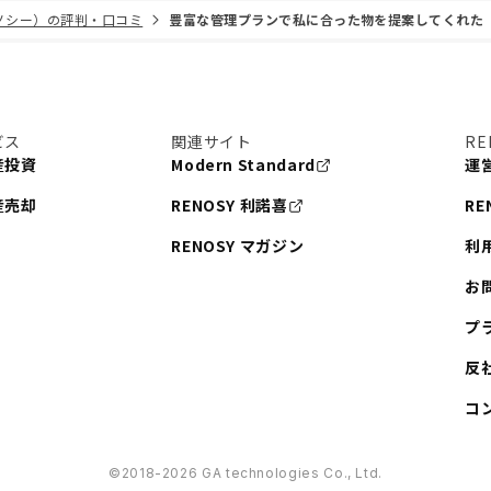
リノシー）の評判・口コミ
豊富な管理プランで私に合った物を提案してくれた
ビス
関連サイト
RE
産投資
Modern Standard
運
産売却
RENOSY 利諾喜
RE
RENOSY マガジン
利
お
プ
反
コ
©︎2018-2026 GA technologies Co., Ltd.