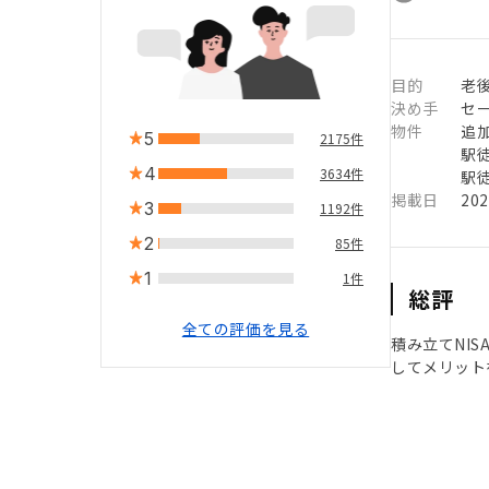
目的
老後
決め手
セ
物件
追
5
2175件
駅徒
4
3634件
駅徒
掲載日
20
3
1192件
2
85件
1
1件
総評
全ての評価を見る
積み立てNI
してメリット