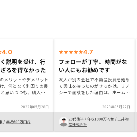
4.0
4.7
いく説明を受け、行
フォローが丁寧、時間がな
さざるを得なかった
い人にもお勧めです
のメリットやデメリット
友人が別の会社で不動産投資を始め
け、何となく利回りの良
て興味を持ったのがきっかけ。リノ
なと思いつつも、購入す
シーで面談をした理由は、ホームペ
が湧かなかったが、実際
ージ上のAmazon特典を見た為。
用意して頂き、場所や積
購入を決めた理由は、大手で名前を
2022年05月28日
2023年05月22日
件の品質の高さを感じ
聞いたことがあったことに加えて、
ル化した定量的な審査に
担当者と話して税金面含めた保有メ
20代後半
/
年収1000万円台
/
三井物
半
/
年収600万円台
感に加え、営業担当の熱
リットを感じた為。
産株式会社
より物件購入を決意し