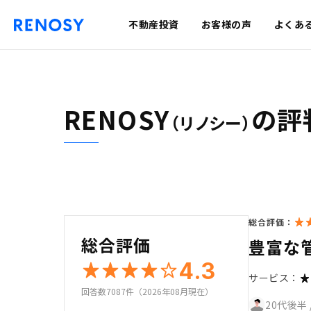
不動産投資
お客様の声
よくあ
RENOSY
の評
（リノシー）
総合評価：
総合評価
豊富な
4.3
サービス：
回答数7087件（2026年08月現在）
20代後半