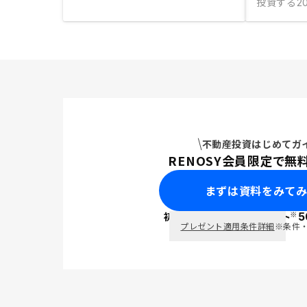
投資する
20
不動産投資はじめてガ
RENOSY会員限定で無
まずは資料をみて
※
初回面談で
ポイント
5
PayPay
プレゼント適用条件詳細
※条件