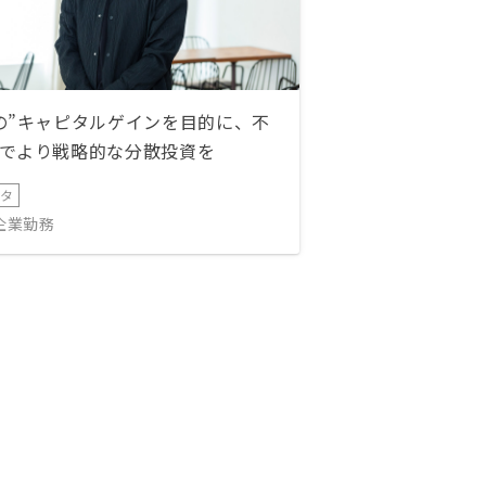
の”キャピタルゲインを目的に、不
でより戦略的な分散投資を
ータ
IT企業勤務