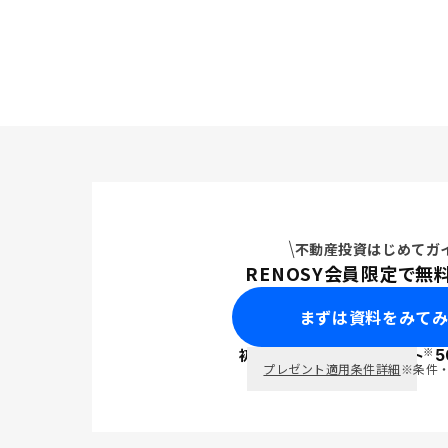
不動産投資はじめてガ
RENOSY会員限定で無
まずは資料をみて
※
初回面談で
ポイント
5
PayPay
プレゼント適用条件詳細
※条件