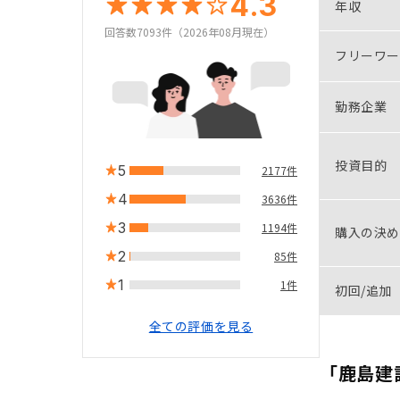
4.3
年収
回答数7093件（2026年08月現在）
フリーワー
勤務企業
投資目的
5
2177件
4
3636件
3
1194件
購入の決め
2
85件
1
1件
初回/追加
全ての評価を見る
「鹿島建