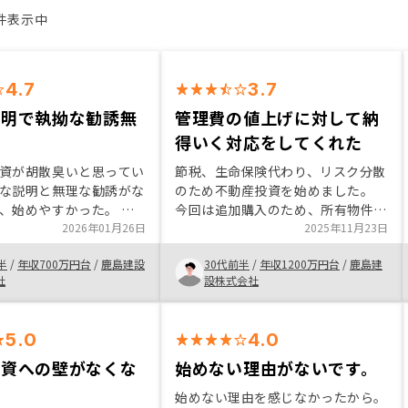
7件表示中
4.7
3.7
説明で執拗な勧誘無
管理費の値上げに対して納
得いく対応をしてくれた
資が胡散臭いと思ってい
節税、生命保険代わり、リスク分散
な説明と無理な勧誘がな
のため不動産投資を始めました。
、始めやすかった。 ・
今回は追加購入のため、所有物件を
かりではなく、リスクに
2026年01月26日
一括管理したくリノシーでの購入に
2025年11月23日
ちんと話をしてくれたた
決めましたが、購入直前での管理費
半
/
年収700万円台
/
鹿島建設
30代前半
/
年収1200万円台
/
鹿島建
確実に比較した上で購入
の値上げなどにも納得のいく対応を
社
設株式会社
できた。 新規のキ
してくれたので、信頼できると思っ
期間を伸ばす
た。
5.0
4.0
投資への壁がなくな
始めない理由がないです。
始めない理由を感じなかったから。