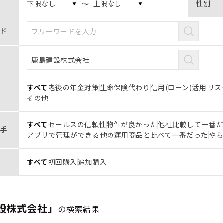
〜
性別
ド
すべて
老後の年金対策
生命保険代わり
信用(ローン)活用
リス
その他
すべて
セールスの信頼性
物件が良かった
他社比較して一番
手
アプリで管理ができる
他の運用商品と比べて一番だった
や
すべて
初回購入
追加購入
設株式会社」
の検索結果