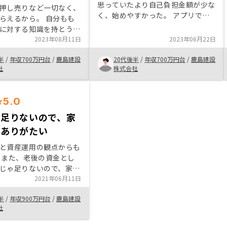
思っていたより自己負担金額が少な
押し売りなど一切なく、
く、始めやすかった。 アプリで管
らえるから。 自分もも
理できるのが楽で、複数物件を持っ
に対する知識を持とうと
ていたとしても、管理するのが簡単
自分だけで勉強するには
2023年08月11日
2023年06月22日
にできる。 一度話を聞くだけでも
不十分なことがあるが、
聞いてみて欲しい。
半
/
年収700万円台
/
鹿島建設
20代後半
/
年収700万円台
/
鹿島建設
しい知識を身につけて不
社
株式会社
行うようになれる。
5.0
は足りないので、家
がありがたい
と資産運用の観点からも
 また、老後の資金とし
じゃ足りないので、家賃
のはありがたい。
2021年06月11日
半
/
年収900万円台
/
鹿島建設
社