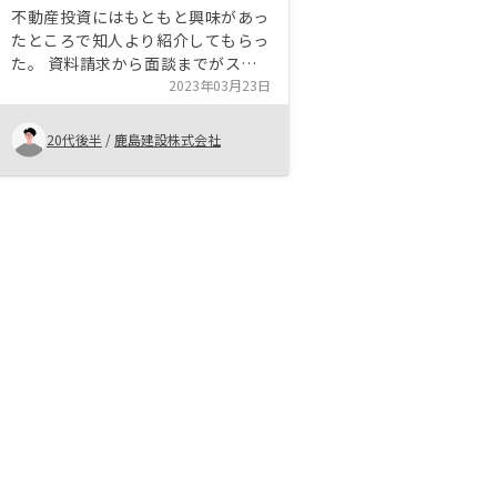
不動産投資にはもともと興味があっ
たところで知人より紹介してもらっ
た。 資料請求から面談までがスム
ーズでよかった。 また質問にも随
2023年03月23日
時回答いただけ、円滑な連絡体制が
整っている。 また、面談から面談
20代後半
/
鹿島建設株式会社
までスピード感があり、内容を忘れ
ぬうちに段階を踏むことができると
考える。 こちらについては、賛否
両論かと思うが、個人的には魅力に
感じた。 プランの料金の引き落と
し口座の融通を利かせて欲しい。
ローンと同じ口座だけだと、月々の
返済と管理費が収入を上回る場合が
想定されるため。