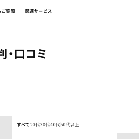
るご質問
関連サービス
判・口コミ
すべて
20代
30代
40代
50代以上