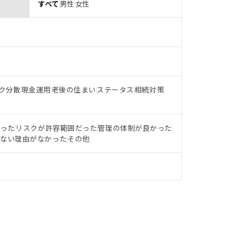
すべて
男性
女性
ク分散
現金運用
老後の住まい
ステータス
相続対策
だった
リスクが許容範囲だった
管理の体制が良かった
らない理由がなかった
その他