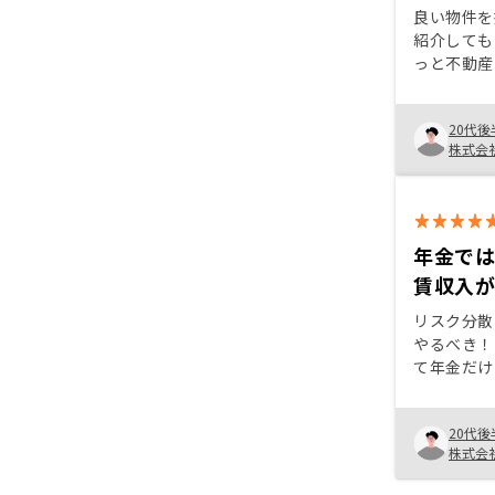
良い物件を
紹介しても
っと不動産
思える。 
どうしても
20代後
ちゃんと正
株式会
動産投資を
年金で
賃収入
リスク分散
やるべき！
て年金だけ
収入がある
20代後
株式会