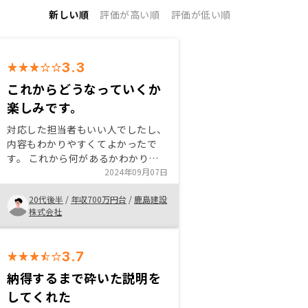
新しい順
評価が高い順
評価が低い順
3.3
これからどうなっていくか
楽しみです。
対応した担当者もいい人でしたし、
内容もわかりやすくてよかったで
す。 これから何があるかわかりま
せんが、投資として不動産はとても
2024年09月07日
簡潔でわかりやすいものだと思いま
20代後半
/
年収700万円台
/
鹿島建設
す。 やってみる価値はあると思い
株式会社
ます。
3.7
納得するまで砕いた説明を
してくれた