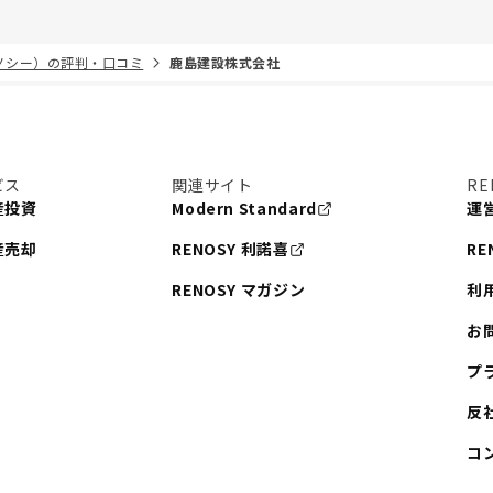
リノシー）の評判・口コミ
鹿島建設株式会社
ビス
関連サイト
RE
産投資
Modern Standard
運
産売却
RENOSY 利諾喜
RE
RENOSY マガジン
利
お
プ
反
コ