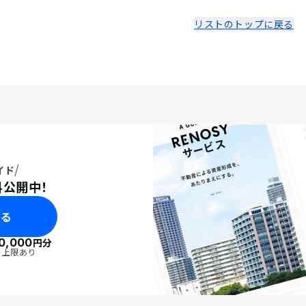
リストのトップに戻る
イド
料公開中！
みる
0,000
円分
・上限あり