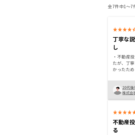
全7件中1〜
丁寧な
し
・不動産投
たが、丁寧
かったため
リターンば
対してもき
20代後
め、双方を
株式会
を決めることが
ャンペーン
不動産
る