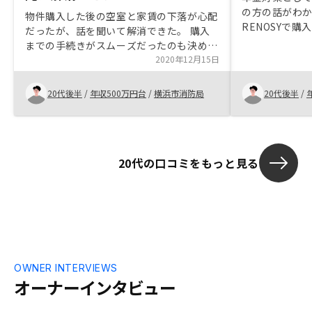
の方の話がわ
物件購入した後の空室と家賃の下落が心配
RENOSYで購
だったが、話を聞いて解消できた。 購入
までの手続きがスムーズだったのも決め手
となった。特にありません。
2020年12月15日
20代後半
/
年収500万円台
/
横浜市消防局
20代後半
/
20代の口コミをもっと見る
OWNER INTERVIEWS
オーナーインタビュー