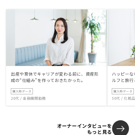
出産や育休でキャリアが変わる前に、資産形
ハッピーな
成の“仕組み”を作っておきたかった。
ルフと旅行
購入時データ
購入時データ
20代 / 金融機関勤務
50代 / 化
オーナーインタビューを
もっと見る