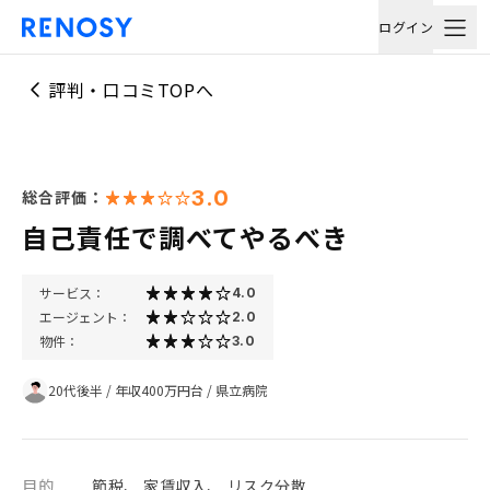
ログイン
評判・口コミTOPへ
3.0
総合評価：
自己責任で調べてやるべき
サービス：
4.0
エージェント：
2.0
物件：
3.0
20代後半
/
年収400万円台
/
県立病院
目的
節税、 家賃収入、 リスク分散