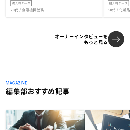
購入時データ
購入時データ
20代 / 金融機関勤務
50代 / 化
オーナーインタビューを
もっと見る
MAGAZINE
編集部おすすめ記事