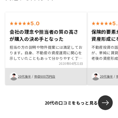
5.0
5
会社の理念や担当者の質の高さ
保険的要素
が購入の決め手となった
資産形成に
担当の方の説明や物件提案には満足してお
不動産投資の
ります。自身、不動産の資産運用に関心を
が、単純に賃
示していたこともあって分かりやすく丁寧
老後の資産形
に説明してもらいました。 不動産投資の
2020年04月21日
ム投資という
悪いイメージを払拭できるくらいの説明だ
の中で保険的
ったと思います。 今回購入を決めた最大
は単純な金融
20代後半
/
年収600万円台
20代後半
/
のポイントは会社の理念や担当者の質の高
分散の一つと
さが一番だったと思います。実際GAに転
中身を見れる
職してみたいなという感情が出てきたこと
感じました。
が凄いと思います。契約のクロージングま
20代の口コミをもっと見る
での流れや必要書類の流れなど。 物件購
入を決めてからかなり短いスパンで詰め込
むようなクロージングだったので、理解の