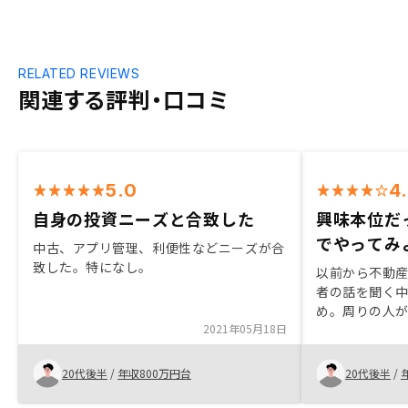
RELATED REVIEWS
関連する評判・口コミ
5.0
4
自身の投資ニーズと合致した
興味本位だ
でやってみ
中古、アプリ管理、利便性などニーズが合
致した。特になし。
以前から不動
者の話を聞く
め。周りの人が
2021年05月18日
投資を始めて
思ったため。
合の良い時に
20代後半
/
年収800万円台
20代後半
/
変に対応いた