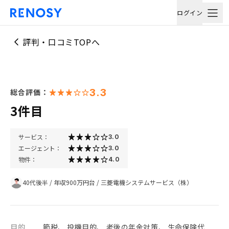
ログイン
評判・口コミTOPへ
3.3
総合評価：
3件目
サービス：
3.0
エージェント：
3.0
物件：
4.0
40代後半
/
年収900万円台
/
三菱電機システムサービス（株）
目的
節税、 投機目的、 老後の年金対策、 生命保険代