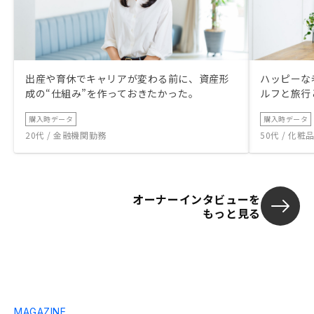
出産や育休でキャリアが変わる前に、資産形
ハッピーな
成の“仕組み”を作っておきたかった。
ルフと旅行
購入時データ
購入時データ
20代 / 金融機関勤務
50代 / 化
オーナーインタビューを
もっと見る
MAGAZINE