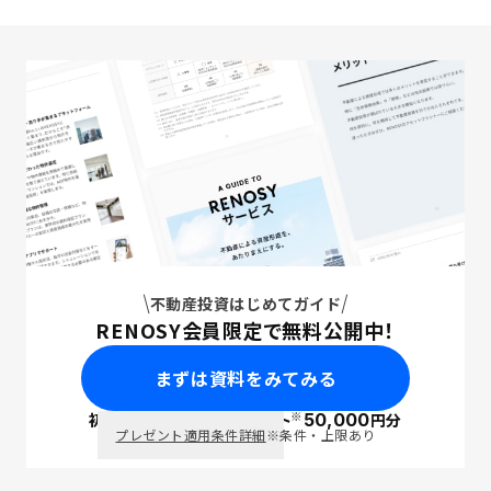
不動産投資はじめてガイド
RENOSY会員限定で無料公開中！
まずは資料をみてみる
※
初回面談で
ポイント
50,000
円分
PayPay
プレゼント適用条件詳細
※条件・上限あり