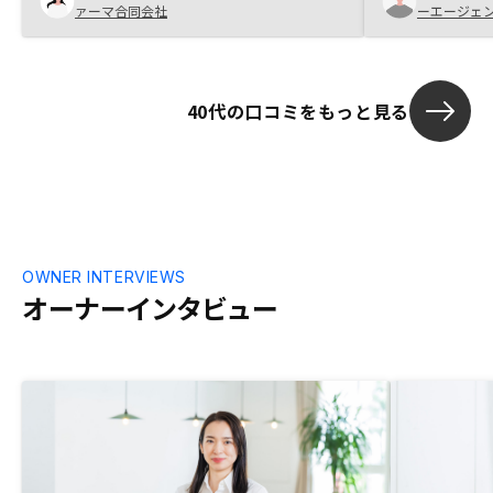
が、定期的に
ァーマ合同会社
ーエージェ
を削減しているというところなのですが、
もしやすそう
同業他社と比較して具体的にどのように効
率化できているのかが見えると良いと思い
ます。
40代の口コミをもっと見る
OWNER INTERVIEWS
オーナーインタビュー