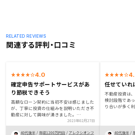
RELATED REVIEWS
関連する評判・口コミ
4.0
4
確定申告サポートサービスがあ
任せていれ
り節税できそう
不動産投資は
検討段階であっ
高額なローン契約に当初不安は感じました
り合いが多く
が、丁寧に投資の仕組みを説明いただき不
を聞いてみたが
動産に対して興味が湧きました。
明が丁寧で、
GAtechnologiesの社員の方が実際にご自
2023年02月27日
た頼れると思っ
分でも不動産投資をしているというところ
で検討しやす
40代後半
/
年収1200万円台
/
アレクシオンフ
40代後半
/
が説得力がありました。ITを駆使して経費