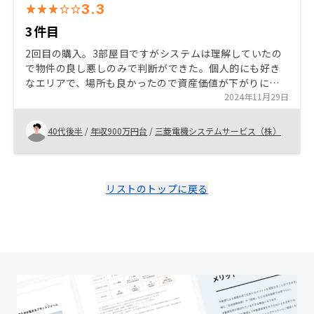
3.3
3件目
2回目の購入。3部屋目ですがシステムは理解していたの
で物件の良し悪しのみで判断ができた。個人的にも好き
なエリアで、場所も良かったので資産価値が下がりにく
いと感じた。 まだ支払い始めたばかりで流れを完全に理
2024年11月29日
解できていないが、早めにイメージしやすい説明なり、
意見交換の場を設けてくれると嬉しい 初の確定申告に向
40代後半
/
年収900万円台
/
三菱電機システムサービス（株）
けて何を準備しておけば良いのか？今の時点で保管して
おいたほうが良い資料など教えてくれると…アフターフ
ォローに安心感がまして、知り合いにも勧めやすくなる
と思う、オーナー初心者のやるべき作業を機械的でない
リストのトップに戻る
方法でフォローいただきたいものです。