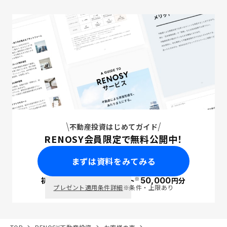
不動産投資はじめてガイド
RENOSY会員限定で無料公開中！
まずは資料をみてみる
※
初回面談で
ポイント
50,000
円分
PayPay
プレゼント適用条件詳細
※条件・上限あり