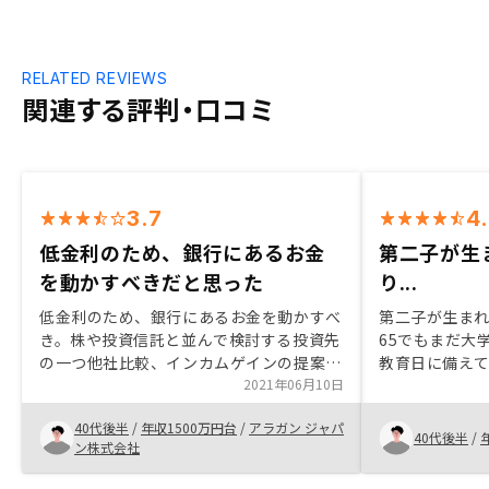
RELATED REVIEWS
関連する評判・口コミ
3.7
4
低金利のため、銀行にあるお金
第二子が生
を動かすべきだと思った
り...
低金利のため、銀行にあるお金を動かすべ
第二子が生まれ
き。株や投資信託と並んで検討する投資先
65でもまだ大
の一つ他社比較、インカムゲインの提案、
教育日に備えて
他の投資との比較、確定申告のサポート
2021年06月10日
業担当の方も
を回答してい
40代後半
/
年収1500万円台
/
アラガン ジャパ
のも大きいか
40代後半
/
ン株式会社
法的なことも
簡素化てきる