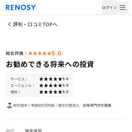
ログイン
評判・口コミTOPへ
5.0
総合評価：
お勧めできる将来への投資
サービス：
5.0
エージェント：
5.0
物件：
5.0
40代前半
/
年収600万円台
/
独立行政法人 高等専門学校機構
目的
現金運用