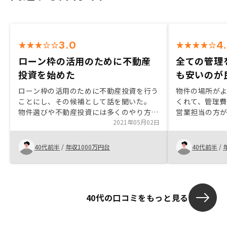
3.0
4
ローン枠の活用のために不動産
全ての管理
投資を始めた
も安いのが
ローン枠の活用のために不動産投資を行う
物件の場所が
ことにし、その候補として話を聞いた。
くれて、管理
物件選びや不動産投資には多くのやり方が
営業担当の方
あるので、勉強は各々自分で行う必要があ
2021年05月02日
もありそうだ
る。 なお、WEB面談を行った場合に3万円
べて駅近で築
のAmazonギフトカード券が貰えることに
のがよかった
40代前半
/
年収1000万円台
40代前半
/
なっていたが貰えなかった。話す相手が何
人も変わり、内容も引き継がれていないた
めなかなか話が進まなかった。 こちらの
聞きたいことを伝えても的確に答えてもら
40代の口コミをもっと見る
えず、説明も冗長で長時間の打合せを何回
も行うことになり、仕事やプライベートの
用事に支障が出た。 顧客情報の一元管理