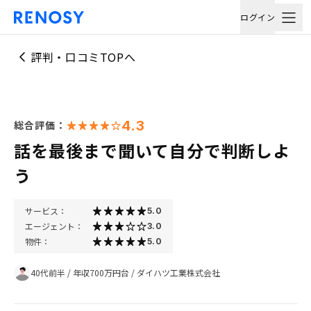
ログイン
評判・口コミTOPへ
4.3
総合評価：
話を最後まで聞いて自分で判断しよ
う
サービス：
5.0
エージェント：
3.0
物件：
5.0
40代前半
/
年収700万円台
/
ダイハツ工業株式会社