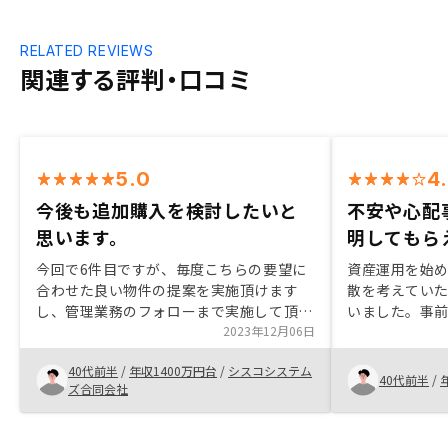
RELATED REVIEWS
関連する評判・口コミ
5.0
4
今後も追加購入を検討したいと
不安や心配
思います。
明してもら
今回で6件目ですが、毎度こちらの要望に
資産運用を始
合わせた良い物件の提案を実施頂けます
散を考えていた
し、管理業務のフォローまで実施して頂け
いました。事
て、とても安心してお任せできます。 また
2023年12月06日
満たさないと
機会があれば、追加購入を検討したいと考
もらえないとこ
40代前半
/
年収1400万円台
/
シスコシステム
えています。
さんはまず相
40代前半
/
ズ合同会社
話をしていく
提示してもら
ットだけでな