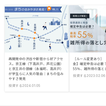
再開発中の渋谷や新宿から好アクセ
［ルール変更あり］
ス。京王線（下高井戸、芦花公園）
金】確定申告は必要？
と京王井の頭線（永福町、高井戸）
55％、雑所得の落と
が学生らに人気の理由｜まちの住み
投資する
2023.02.06
やすさ発見
投資する
2024.01.05