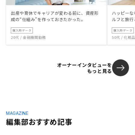
出産や育休でキャリアが変わる前に、資産形
ハッピーな
成の“仕組み”を作っておきたかった。
ルフと旅行
購入時データ
購入時データ
20代 / 金融機関勤務
50代 / 化
オーナーインタビューを
もっと見る
MAGAZINE
編集部おすすめ記事