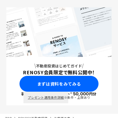
不動産投資はじめてガイド
RENOSY会員限定で無料公開中！
まずは資料をみてみる
※
初回面談で
ポイント
50,000
円分
PayPay
プレゼント適用条件詳細
※条件・上限あり