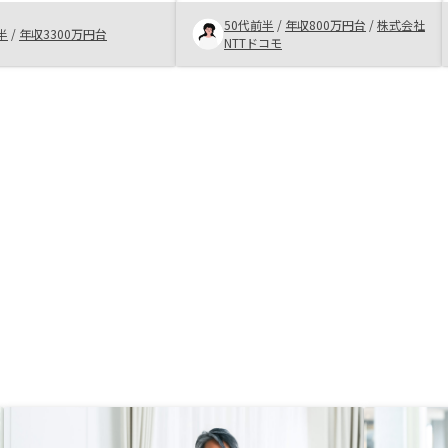
おり中古区分物件の利益
ときに諸条件が自分に合い、迷うこ
今後の展開や投資も難し
となくタイムリーに決めることがで
50代前半
/
年収800万円台
/
株式会社
半
/
年収3300万円台
た。ワイドプラン管理料
きたら、その後の流れはとてもスム
NTTドコモ
に戻してほしい、高すぎ
ーズでしたので、おすすめの会社だ
大家に戻してほしい
と思います。