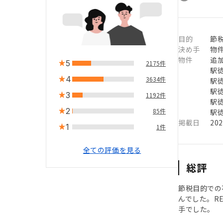
目的
節
決め手
物
物件
追
5
2175件
駅徒
4
3634件
駅徒
駅徒
3
1192件
駅徒
2
85件
駅徒
掲載日
20
1
1件
全ての評価を見る
総評
節税目的での
んでした。R
手でした。