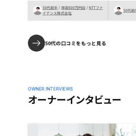
が高騰して
リットデメリット・プラン説明等非
率も低く、
50代前半
/
年収800万円台
/
NTTファ
常に説得力かつスピード感があるコ
50代前
いとも感じ
イナンス株式会社
ンサルをテンポ良く受け、納得した
を昔のまま
ため。マンション投資に不安のある
る 礼金は
方は一度話を聞いてみると良いと思
う。広告宣伝で認知度アップをする
と良いと思う。
50代の口コミをもっと見る
OWNER INTERVIEWS
オーナーインタビュー