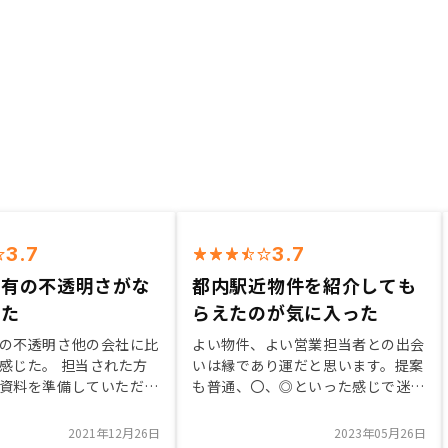
3.7
3.7
特有の不透明さがな
都内駅近物件を紹介しても
った
らえたのが気に入った
の不透明さ他の会社に比
よい物件、よい営業担当者との出会
感じた。 担当された方
いは縁であり運だと思います。提案
資料を準備していただき
も普通、〇、◎といった感じで迷い
い説明をしていただい
も少なく、よい物件をお勧めしても
し今の時代は不動産価格
らえました。よい物件に巡り合えた
2021年12月26日
2023年05月26日