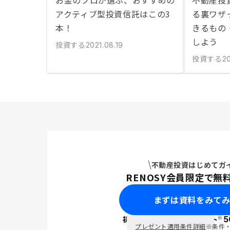
お金のプロが選ぶ、おすすめの
不動産投
アクティブ型投資信託はこの3
る裏ワザ
本！
きるもの
しよう
投資する
2021.08.19
投資する
2
不動産投資はじめてガ
RENOSY会員限定で無
まずは資料をみて
※
初回面談で
ポイント
5
PayPay
プレゼント適用条件詳細
※条件