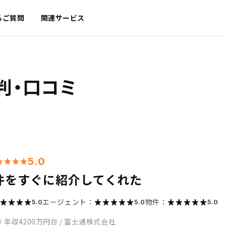
るご質問
関連サービス
判・口コミ
5.0
件をすぐに紹介してくれた
エージェント：
物件：
5.0
5.0
5.0
/
年収4200万円台
/
富士通株式会社