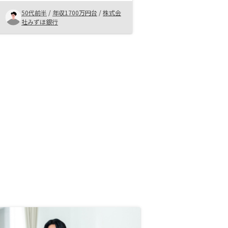
しますが、その後の投資体験はなか
なか新鮮で、つい引き込まれてしま
50代前半
/
年収1700万円台
/
株式会
いました(笑)。情報に厚みがあるの
社みずほ銀行
にそれを出し惜しみしないところ
と、UIが洗練されていること、そし
て何よりもご担当いただいた方々の
人間力で決めた感じです。セールス
ロジックが整理されており、チーム
ビルドも巧みですので、特に営業職
の方は後学の為に一度話しを聞かれ
ても良いのではないでしょうか。