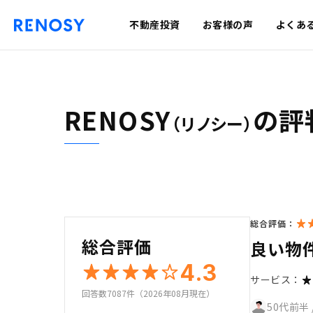
不動産投資
お客様の声
よくあ
RENOSY
の評
（リノシー）
総合評価：
総合評価
良い物
4.3
サービス：
回答数7087件（2026年08月現在）
50代前半