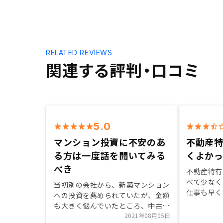
RELATED REVIEWS
関連する評判・口コミ
5.0
マンション投資に不安のあ
不動産
る方は一度話を聞いてみる
くよか
べき
不動産特有
べて少なく
当初別の会社から、新築マンション
仕事も早く
への投資を薦められていたが、金額
わかりやす
も大きく悩んでいたところ、中古物
た。 ただ
件に特化した提案を頂き、理由・メ
2021年08月05日