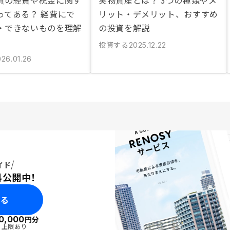
資の経費や税金に関す
実物資産とは？ 3つの種類やメ
ってある？ 経費にで
リット・デメリット、おすすめ
・できないものを理解
の投資を解説
投資する
2025.12.22
026.01.26
イド
料公開中！
みる
0,000
円分
・上限あり