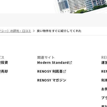
リノシー）の評判・口コミ
良い物件をすぐに紹介してくれた
ビス
関連サイト
RE
産投資
Modern Standard
運
産売却
RENOSY 利諾喜
RE
RENOSY マガジン
利
お
プ
反