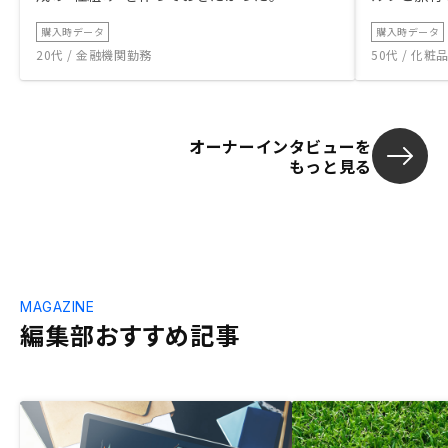
購入時データ
購入時データ
20代 / 金融機関勤務
50代 / 化
オーナーインタビューを
もっと見る
MAGAZINE
編集部おすすめ記事