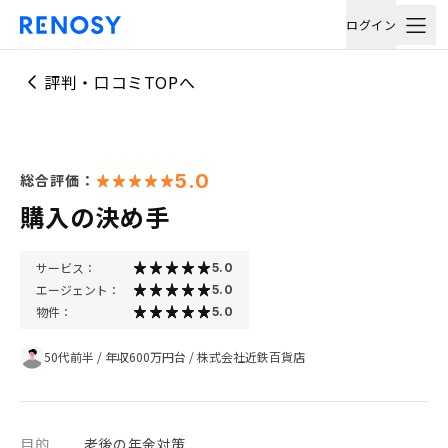
ログイン
評判・口コミTOPへ
5.0
総合評価：
購入の決め手
サービス：
5.0
エージェント：
5.0
物件：
5.0
50代前半
/
年収600万円台
/
株式会社近鉄百貨店
目的
老後の年金対策