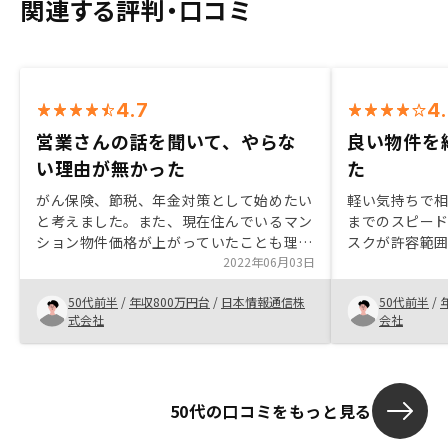
関連する評判・口コミ
4.7
4
営業さんの話を聞いて、やらな
良い物件を
い理由が無かった
た
がん保険、節税、年金対策として始めたい
軽い気持ちで
と考えました。また、現在住んでいるマン
までのスピード
ション物件価格が上がっていたことも理由
スクが許容範
の一つです。 様々な物件や他社複数社と
2022年06月03日
案して頂けた
の比較の結果、物件及びサービスにおいて
正直なところ
50代前半
/
年収800万円台
/
日本情報通信株
50代前半
/
納得のいくご提案をいただき決断に至りま
すが、期待値
式会社
会社
した。 今では一度決めかけた他社関西物
ました。手続
件において、考え直すキッカケをいただい
にされた方が
た営業さんに感謝しております。物件の仮
た。 特に初め
押さえ
あり、誤魔化
50代の口コミをもっと見る
れてしまう可