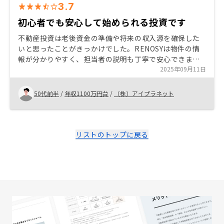
3.7
初心者でも安心して始められる投資です
不動産投資は老後資金の準備や将来の収入源を確保した
いと思ったことがきっかけでした。RENOSYは物件の情
報が分かりやすく、担当者の説明も丁寧で安心できまし
た。契約までの流れもスムーズで、初心者でも始めやす
2025年09月11日
いと感じました。これから投資を考える方にもおすすめ
できます。
50代前半
/
年収1100万円台
/
（株）アイプラネット
リストのトップに戻る