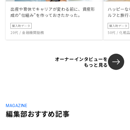
出産や育休でキャリアが変わる前に、資産形
ハッピーな
成の“仕組み”を作っておきたかった。
ルフと旅行
購入時データ
購入時データ
20代 / 金融機関勤務
50代 / 化
オーナーインタビューを
もっと見る
MAGAZINE
編集部おすすめ記事