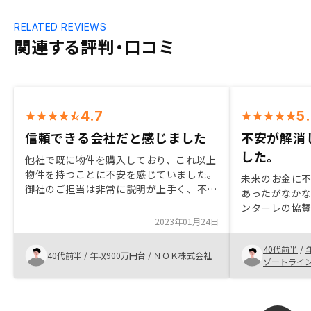
RELATED REVIEWS
関連する評判・口コミ
4.7
5
信頼できる会社だと感じました
不安が解消
した。
他社で既に物件を購入しており、これ以上
物件を持つことに不安を感じていました。
未来のお金に
御社のご担当は非常に説明が上手く、不安
あったがなか
を取り除いていただけました。また、物件
ンターレの協
管理のためのアプリが充実しており、魅力
2023年01月24日
みた。DX対応
に感じました手続きについても分かりやす
性が高いと感
く説明いただけ、とても早くスムーズで、
40代前半
/
に丁寧で寄り
40代前半
/
年収900万円台
/
ＮＯＫ株式会社
迷うことなくできました。
ゾートライ
った。