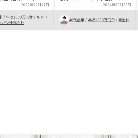
ことから再度購入を決め
2022年12月17日
スを加味してもメリットがありそう
2024年03月20日
額が大きいので慎重に検
と感じた。 物件も都市部が多く、
半
/
年収1600万円台
/
キンド
したが、税金対策や老後
魅力的なものが多かった。 自分は
40代前半
/
年収1000万円台
/
自治体
ャパン株式会社
のためにも不動産を投資
サッカーが好きで、川崎のスポンサ
しました。
ーになっていることからこの企業を
知ったが、スタジアムに招いていた
だくなど、投資以外でも自分にとっ
ては価値があり、また、Jリーグの
チームスポンサーであれば粗悪なこ
とはしないだろうと思うので、周囲
の人にも伝えていきたい。返済予定
表のPDF出力と確定申告用データ入
力への自動連携。 確定申告用デー
タも最近のものと年で分けて見られ
るようにしてほしい。どこまで入力
したか忘れてしまう。