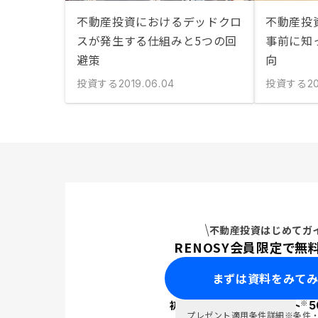
不動産投資におけるデッドクロ
不動産投
スが発生する仕組みと5つの回
事前に知
避策
向
投資する
投資する
2019.06.04
20
不動産投資はじめてガ
RENOSY会員限定で無
まずは資料をみて
※
初回面談で
ポイント
5
PayPay
プレゼント適用条件詳細
※条件