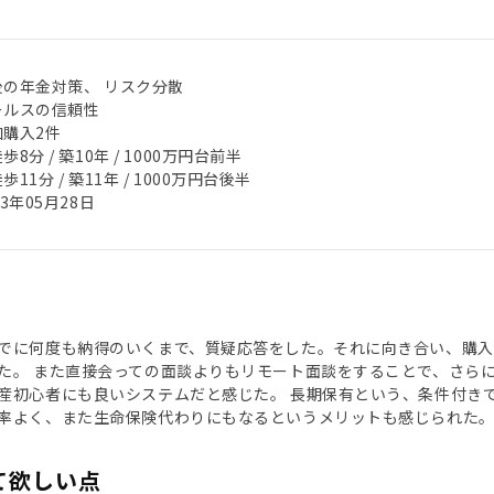
後の年金対策、 リスク分散
ールスの信頼性
加購入2件
歩8分 / 築10年 / 1000万円台前半
歩11分 / 築11年 / 1000万円台後半
23年05月28日
でに何度も納得のいくまで、質疑応答をした。それに向き合い、購
た。 また直接会っての面談よりもリモート面談をすることで、さら
産初心者にも良いシステムだと感じた。 長期保有という、条件付き
率よく、また生命保険代わりにもなるというメリットも感じられた
て欲しい点