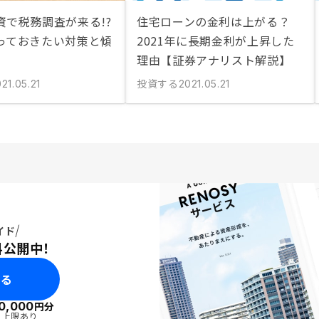
資で税務調査が来る!?
住宅ローンの金利は上がる？
っておきたい対策と傾
2021年に長期金利が上昇した
理由【証券アナリスト解説】
投資する
21.05.21
2021.05.21
イド
料公開中！
みる
0,000
円分
・上限あり