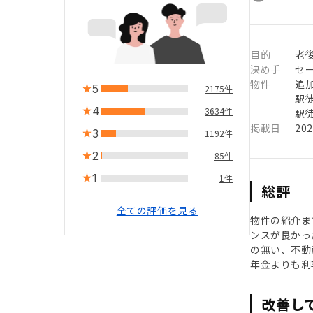
目的
老
決め手
セ
物件
追
5
2175件
駅徒
4
3634件
駅徒
掲載日
20
3
1192件
2
85件
1
1件
総評
全ての評価を見る
物件の紹介ま
ンスが良かっ
の無い、不動
年金よりも利
改善し