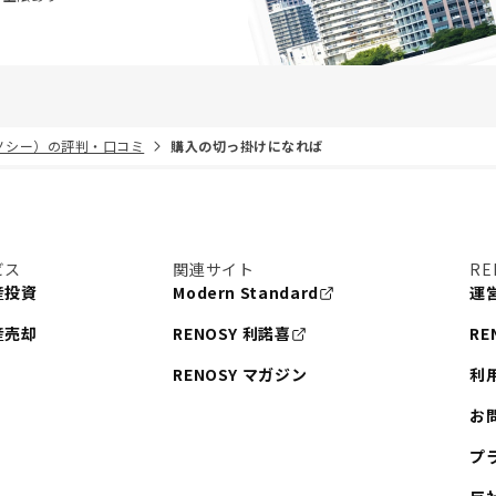
リノシー）の評判・口コミ
購入の切っ掛けになれば
ビス
関連サイト
RE
産投資
Modern Standard
運
産売却
RENOSY 利諾喜
RE
RENOSY マガジン
利
お
プ