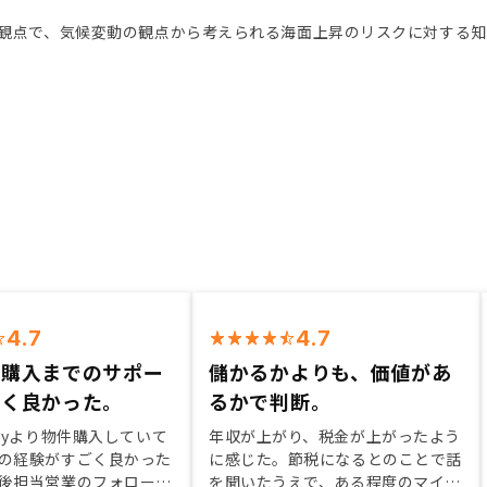
観点で、気候変動の観点から考えられる海面上昇のリスクに対する
4.7
4.7
も購入までのサポー
儲かるかよりも、価値があ
ごく良かった。
るかで判断。
osyより物件購入していて
年収が上がり、税金が上がったよう
の経験がすごく良かった
に感じた。節税になるとのことで話
後担当営業のフォロー等
を聞いたうえで、ある程度のマイナ