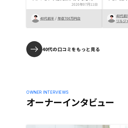
が、分かりやすく説明していただい
2020年07月11日
が良かった
て決断できました。複数物件の候補
ました。金
40代前
がある中で、どちらを選択したら良
討していま
40代前半
/
年収700万円台
リルジ
いか分からない、という現実があ
の資金作り
り、セールスの方のお考えが一番決
することに
め手となりました。現状考え得る、
最も進んだサービスをていきしてく
ださっているのではないかと思いま
40代の口コミをもっと見る
す。
OWNER INTERVIEWS
オーナーインタビュー