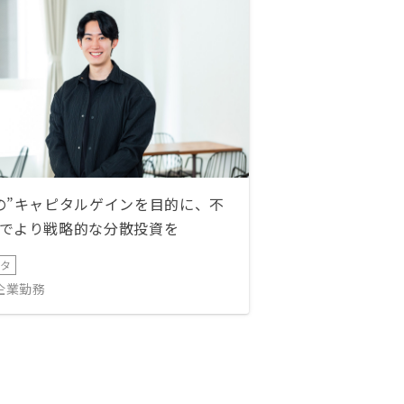
の”キャピタルゲインを目的に、不
でより戦略的な分散投資を
ータ
IT企業勤務