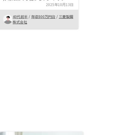
たくさんあって選べる物件もたくさ
2025年10月13日
んある。 現金を持っていても減る
40代前半
/
年収800万円台
/
三菱製鋼
一方なので今後の資産形成において
株式会社
非常に良いと感じた。