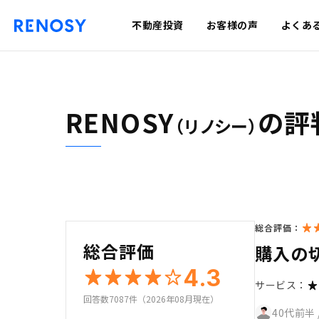
不動産投資
お客様の声
よくあ
RENOSY
の評
（リノシー）
総合評価：
総合評価
購入の
4.3
サービス：
回答数7087件（2026年08月現在）
40代前半