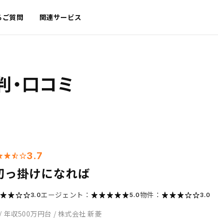
るご質問
関連サービス
判・口コミ
3.7
切っ掛けになれば
エージェント：
物件：
3.0
5.0
3.0
/
年収500万円台
/
株式会社 新菱