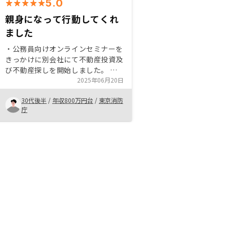
5.0
親身になって行動してくれ
ました
・公務員向けオンラインセミナーを
きっかけに別会社にて不動産投資及
び不動産探しを開始しました。 ・
同僚紹介でRENOSY様及び担当者様
2025年06月20日
と出会い、大変満足、信頼できる対
30代後半
/
年収800万円台
/
東京消防
応をいただき、購入を決定いたしま
庁
した。・特にありません。