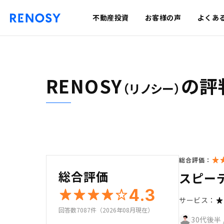
不動産投資
お客様の声
よくあ
RENOSY
の評
（リノシー）
総合評価：
総合評価
スピー
4.3
サービス：
回答数7087件（2026年08月現在）
30代後半