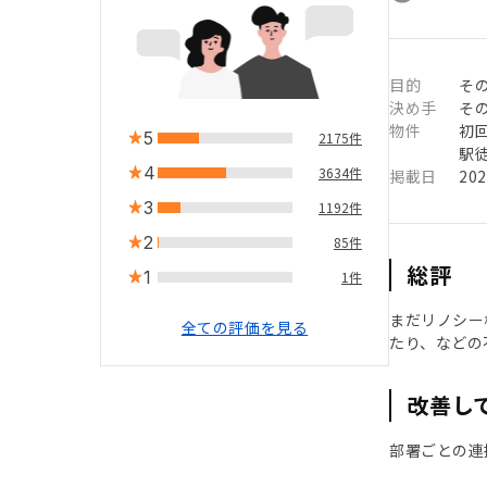
目的
そ
決め手
そ
物件
初
5
2175件
駅徒
4
3634件
掲載日
20
3
1192件
2
85件
総評
1
1件
まだリノシー
全ての評価を見る
たり、などの
改善し
部署ごとの連