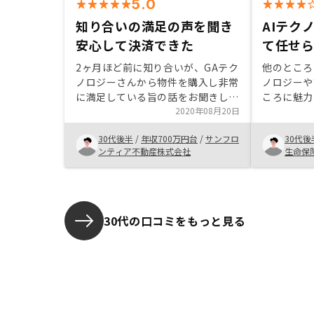
5.0
知り合いの満足の声を聞き
AIテク
安心して決済できた
て任せ
2ヶ月ほど前に知り合いが、GAテク
他のところ
ノロジーさんから物件を購入し非常
ノロジーや
に満足している旨の話をお聞きしま
ころに魅力
した。 今回のエージェントの方と
2020年08月20日
もないので
ご縁をいただきました。 知り合い
ない部分も
30代後半
/
年収700万円台
/
サンフロ
30代後
からの紹介ということもあり安心し
解消できれ
ンティア不動産株式会社
生命保
て決済まで進める事ができました。
を見ると購
この度はありがとうございました。
リットも書
ムゲイン狙
せられるこ
安いほうが
30代の口コミをもっと見る
かなと感じ
写真で残し
う。住んで
できないの