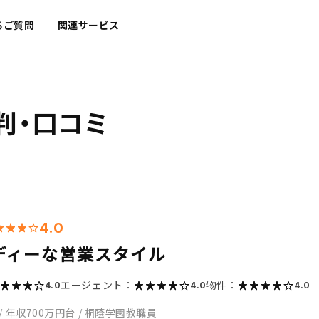
るご質問
関連サービス
判・口コミ
4.0
ディーな営業スタイル
エージェント：
物件：
4.0
4.0
4.0
/
年収700万円台
/
桐蔭学園教職員