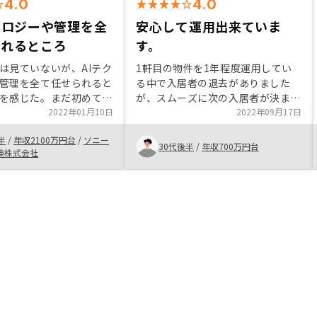
4.0
4.0
ノロジーや管理を全
安心して運用出来ていま
られるところ
す。
は見ていないが、AIテク
1軒目の物件を1年程度運用してい
管理を全て任せられると
る中で入居者の退去がありました
を感じた。まだ初めて間
が、スムーズに次の入居者が決まり
まだまだ安心はできてい
2022年01月10日
ました。入居までにもう少し時間が
2022年09月17日
あるが、それはこれから
かかるものと考えていましたが、AI
半
/
年収2100万円台
/
ソニー
ばと思っている。ネット
による物件選びも適切でリスクは最
30代後半
/
年収700万円台
険株式会社
入金額が高いなどのデメ
小限となっている印象です。また、
いてあるが自分はインカ
購入後のサポートも迅速にご対応い
いなのと管理等を全て任
ただけており、不安も少なく運用が
とがメリットだったので
出来ております。これらの安心感か
もちろんいいが許容範囲
ら2軒目の運用に踏み切りました。
た。物件の内装ぐらいは
ておいてほしいなと思
いる物件だと中の確認が
は残念。