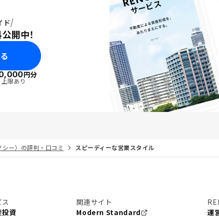
イド
料公開中！
みる
0,000
円分
・上限あり
リノシー）の評判・口コミ
スピーディーな営業スタイル
ビス
関連サイト
RE
産投資
Modern Standard
運