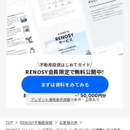
不動産投資はじめてガイド
RENOSY会員限定で無料公開中！
まずは資料をみてみる
※
初回面談で
ポイント
50,000
円分
PayPay
プレゼント適用条件詳細
※条件・上限あり
TOP
RENOSY不動産投資
お客様の声
RENOSY（リノシー）の評判・口コミ
タイムリーに提案してくれた