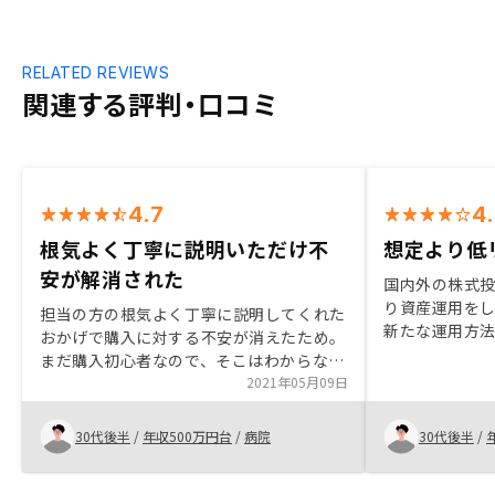
RELATED REVIEWS
関連する評判・口コミ
4.7
4
根気よく丁寧に説明いただけ不
想定より低
安が解消された
国内外の株式投
り資産運用を
担当の方の根気よく丁寧に説明してくれた
新たな運用方
おかげで購入に対する不安が消えたため。
投資に行きつ
まだ購入初心者なので、そこはわからない
とテクノロジ
です。今後出てきたらお伝えしますね。
2021年05月09日
非常に共感し
怖い印象でし
30代後半
/
年収500万円台
/
病院
30代後半
/
とリスクが少
てでした。面
ーが飲みたか