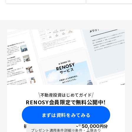
不動産投資はじめてガイド
RENOSY会員限定で無料公開中！
まずは資料をみてみる
※
初回面談で
ポイント
50,000
円分
PayPay
プレゼント適用条件詳細
※条件・上限あり