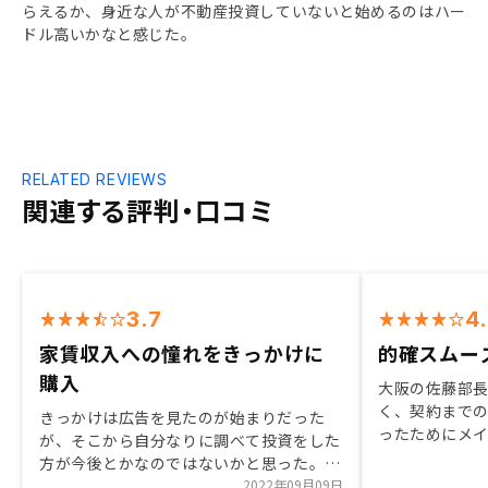
らえるか、身近な人が不動産投資していないと始めるのはハー
ドル高いかなと感じた。
RELATED REVIEWS
関連する評判・口コミ
3.7
4
家賃収入への憧れをきっかけに
的確スムー
購入
大阪の佐藤部
く、契約まで
きっかけは広告を見たのが始まりだった
ったためにメ
が、そこから自分なりに調べて投資をした
こちらで取引
方が今後とかなのではないかと思った。面
談を進めるうちに、気になっていたリスク
2022年09月09日