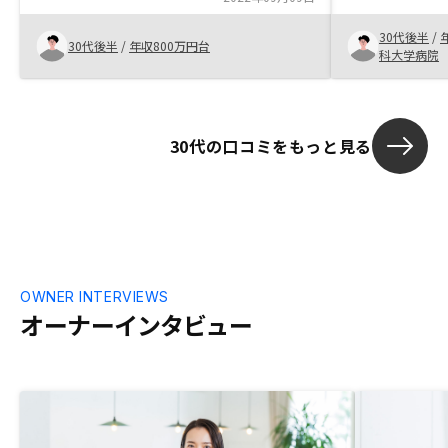
の部分の話になり、リスクが許容できなけ
30代後半
/
れば仰っていて安心できたことがはじめた
30代後半
/
年収800万円台
科大学病院
大きな理由かもしれない。
30代の口コミをもっと見る
OWNER INTERVIEWS
オーナーインタビュー