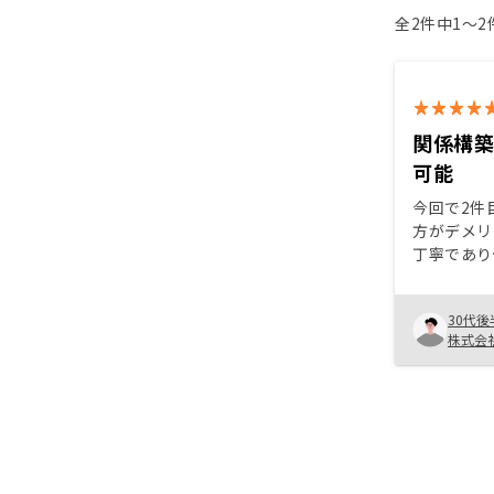
全2件中1〜
関係構
可能
今回で2件
方がデメリ
丁寧であり
中長期で投
時間軸的に
30代後
数案件の比
株式会
もろもろク
決定ができ
いうサービ
きる営業の
ーションを
した状態で
ることが望