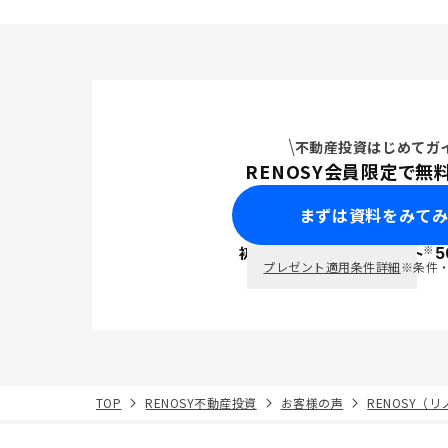
ば選択肢の
において基
他社よりも
感じる（営
よかったこ
不動産投資はじめてガ
RENOSY会員限定で無
まずは資料をみて
※
初回面談で
ポイント
5
PayPay
プレゼント適用条件詳細
※条件
TOP
RENOSY不動産投資
お客様の声
RENOSY（