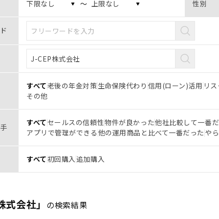
〜
性別
ド
すべて
老後の年金対策
生命保険代わり
信用(ローン)活用
リス
その他
すべて
セールスの信頼性
物件が良かった
他社比較して一番
手
アプリで管理ができる
他の運用商品と比べて一番だった
や
すべて
初回購入
追加購入
P株式会社」
の検索結果