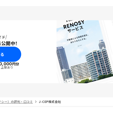
豊富さも相俟って、取引
本的だが重要な要素を、
高い水準で担保できると
業の方のあたりが非常に
とも否めないが）。
イド
料公開中！
みる
0,000
円分
・上限あり
リノシー）の評判・口コミ
J-CEP株式会社