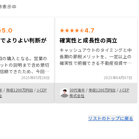
2件表示中
5.0
4.7
築でよりよい判断が
確実性と成長性の両立
キャッシュアウトのタイミングと中
長期の節税メリットを、一定以上の
目の購入となる。営業の
確実性で把握できる不動産投資サー
ットの説明まで含め懇切
ビスはなかなかないはずです。そこ
信頼できたため、今回も
に最大手としての物件調達力が乗っ
資案件を模索していた。
2025年05月26日
2025年04月07日
かるので、リスク分散を考える方な
はそこそこ長くとり、複
ら尚更、この信頼度の高さが理解で
半
/
年収1200万円台
/
J-CEP
30代後半
/
年収1200万円台
/
J-CEP
較検討の余地がある中、
きると思います。 私は良い営業担
社
株式会社
リアにした状態での意思
当に恵まれたのですが、彼のような
た。 購入でおしまいと
担当者が広く活躍できるような潜在
スではないので、信頼で
顧客アロケーションがあればいいな
方を見つけ、コミュニケ
リストのトップに戻る
と思います。おそらくすでにある気
深め、不安感を一定払拭
はしますが……
の判断ができる素地のあ
ましい。RENOSYであれ