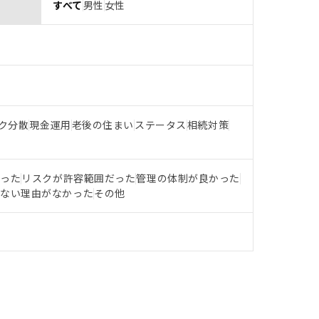
すべて
男性
女性
ク分散
現金運用
老後の住まい
ステータス
相続対策
だった
リスクが許容範囲だった
管理の体制が良かった
らない理由がなかった
その他