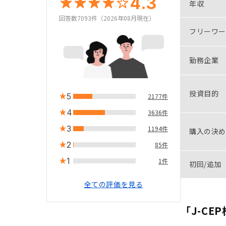
4.3
年収
回答数7093件（2026年08月現在）
フリーワー
勤務企業
投資目的
5
2177件
4
3636件
3
1194件
購入の決め
2
85件
1
1件
初回/追加
全ての評価を見る
「J-CE