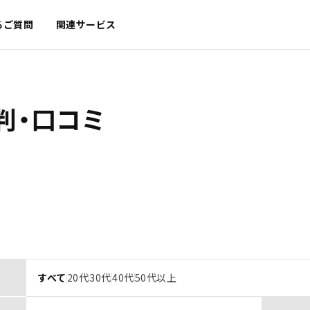
るご質問
関連サービス
判・口コミ
すべて
20代
30代
40代
50代以上