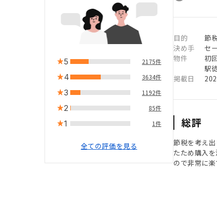
目的
節
決め手
セ
物件
初
5
2175件
駅徒
4
3634件
掲載日
20
3
1192件
2
85件
総評
1
1件
節税を考え出
全ての評価を見る
たため購入を
ので非常に楽