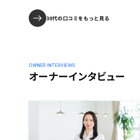
た、今後も
やはり、給
月々の出費
30代の口コミをもっと見る
る。 出費
生命保険だ
す笑
OWNER INTERVIEWS
オーナーインタビュー