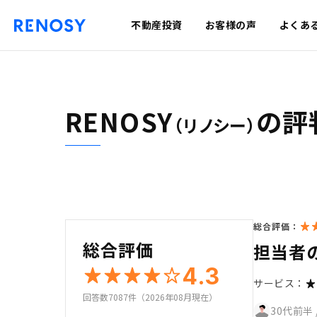
不動産投資
お客様の声
よくあ
RENOSY
の評
（リノシー）
総合評価：
総合評価
担当者
4.3
サービス：
回答数7087件（2026年08月現在）
30代前半