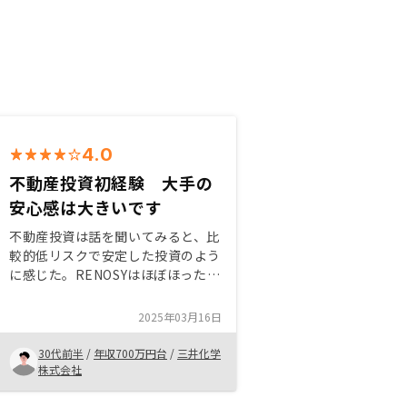
4.0
不動産投資初経験 大手の
安心感は大きいです
不動産投資は話を聞いてみると、比
較的低リスクで安定した投資のよう
に感じた。RENOSYはほぼほったら
かしにできるプランもあり、保証の
グレードも何種類かから選べるの
2025年03月16日
で、幅広い人にマッチすると思う。
押し売り感はなかったので、まずは
30代前半
/
年収700万円台
/
三井化学
話を聞いてみるだけでもいいと思
株式会社
う。他社に比べて、対応が親身とい