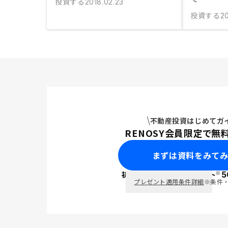
投資する
2018.02.23
投資する
2
不動産投資はじめてガ
RENOSY会員限定で無
まずは資料をみて
※
初回面談で
ポイント
5
PayPay
プレゼント適用条件詳細
※条件