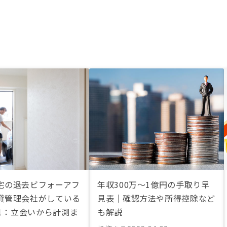
宅の退去ビフォーアフ
年収300万〜1億円の手取り早
貸管理会社がしている
見表｜確認方法や所得控除など
Y1：立会いから計測ま
も解説