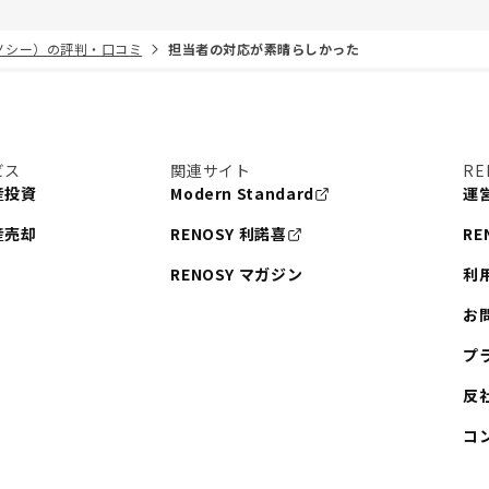
リノシー）の評判・口コミ
担当者の対応が素晴らしかった
ビス
関連サイト
RE
産投資
Modern Standard
運
産売却
RENOSY 利諾喜
RE
RENOSY マガジン
利
お
プ
反
コ