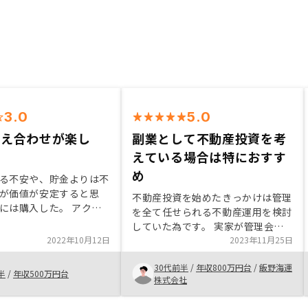
3.0
5.0
答え合わせが楽し
副業として不動産投資を考
えている場合は特におすす
め
る不安や、貯金よりは不
が価値が安定すると思
不動産投資を始めたきっかけは管理
には購入した。 アクセ
を全て任せられる不動産運用を検討
件なので、値崩れはない
していた為です。 実家が管理会社
の物件については決めま
2022年10月12日
を通さずに大家業をしており、常日
2023年11月25日
業担当の方のことは信頼
頃から管理の大変さを感じておりま
今回がきっかけで自分で
30代前半
/
年収800万円台
/
飯野海運
した。 従って副業として不動産投
半
/
年収500万円台
することができ、トータ
株式会社
資を考えている場合は特におすすめ
とても良い経験になっ
ではないかと思います。