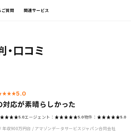
るご質問
関連サービス
判・口コミ
5.0
の対応が素晴らしかった
エージェント：
物件：
5.0
5.0
5.0
/
年収900万円台
/
アマゾンデータサービスジャパン合同会社