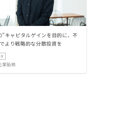
の”キャピタルゲインを目的に、不
でより戦略的な分散投資を
ータ
IT企業勤務