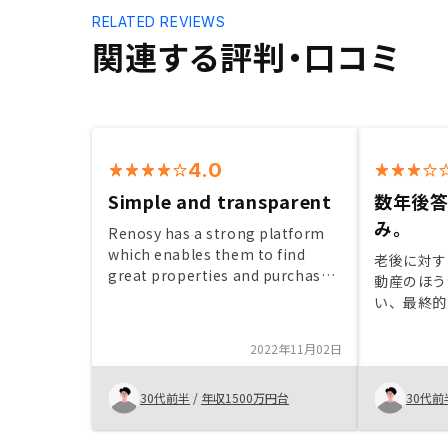
RELATED REVIEWS
関連する評判・口コミ
4.0
Simple and transparent
数年後
み。
Renosy has a strong platform
which enables them to find
老後に対す
great properties and purchase
動産のほう
them before other agencies.紹
い、最終的
介の仕組みが厳しすぎる
スが良い物
と感じ今回
2022年11月02日
した。 営
してるが、
30代前半
/
年収1500万円台
30代前
も色々勉強
ルで見ても