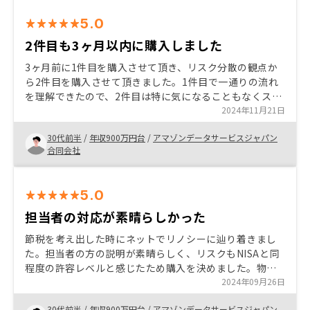
5.0
2件目も3ヶ月以内に購入しました
3ヶ月前に1件目を購入させて頂き、リスク分散の観点か
ら2件目を購入させて頂きました。1件目で一通りの流れ
を理解できたので、2件目は特に気になることもなくスム
ーズに進めることができました。担当者の方がいつも丁
2024年11月21日
寧に説明いただけるので安心して購入に踏み切ることが
30代前半
/
年収900万円台
/
アマゾンデータサービスジャパン
出来ました。
合同会社
5.0
担当者の対応が素晴らしかった
節税を考え出した時にネットでリノシーに辿り着きまし
た。担当者の方の説明が素晴らしく、リスクもNISAと同
程度の許容レベルと感じたため購入を決めました。物件
を決めた後の手続きも書類サインのために一度リノシー
2024年09月26日
社を訪れただけでその他全てリモートで完結したので非
30代前半
/
年収900万円台
/
アマゾンデータサービスジャパン