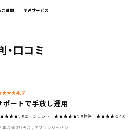
るご質問
関連サービス
判・口コミ
4.7
サポートで手放し運用
エージェント：
物件：
5.0
5.0
4.0
/
年収500万円台
/
アマゾンジャパン