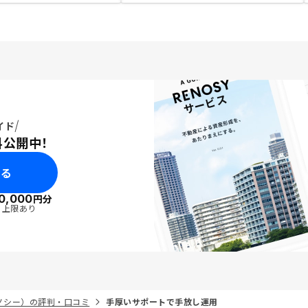
イド
料公開中！
みる
0,000
円分
・上限あり
リノシー）の評判・口コミ
手厚いサポートで手放し運用