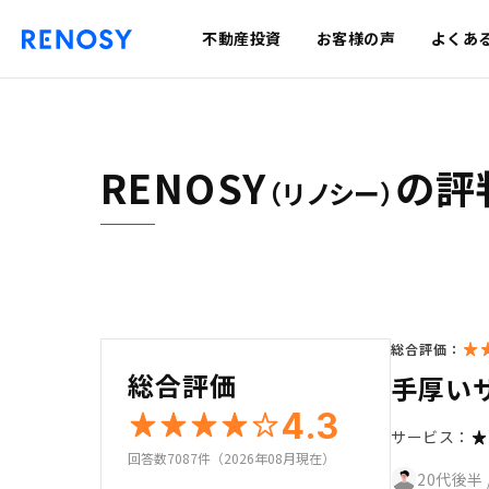
不動産投資
お客様の声
よくあ
RENOSY
の評
（リノシー）
総合評価：
総合評価
手厚い
4.3
サービス：
回答数7087件（2026年08月現在）
20代後半