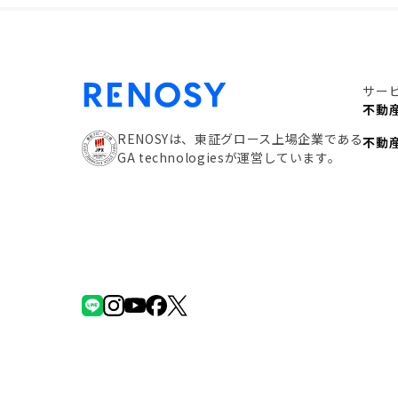
サー
不動
RENOSYは、東証グロース上場企業である
不動
GA technologiesが運営しています。