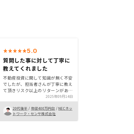
5.0
質問した事に対して丁寧に
教えてくれました
不動産投資に関して知識が無く不安
でしたが、担当者さんが丁寧に教え
て頂きリスク以上のリターンがある
と理解し始めました。 特に自分は
2025年09月14日
まだ生命保険に入っていないので資
20代後半
/
年収400万円台
/
NECネッ
産獲得と共に生命保険になる事に魅
トワーク・センサ株式会社
力を感じました。 今後可能であれ
ば保有する物件を増やしていきたい
です。