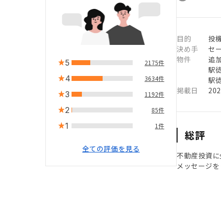
目的
投
決め手
セ
物件
追
5
2175件
駅徒
4
3634件
駅徒
掲載日
20
3
1192件
2
85件
1
1件
総評
全ての評価を見る
不動産投資に
メッセージを