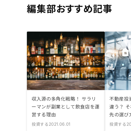
編集部おすすめ記事
収入源の多角化戦略！ サラリ
不動産投資
ーマンが副業として飲食店を運
違う？ 
営する理由
先の選び
投資する
投資する
2021.06.01
2