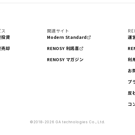
ビス
関連サイト
RE
産投資
Modern Standard
運
産売却
RENOSY 利諾喜
RE
RENOSY マガジン
利
お
プ
反
コ
©︎2018-2026 GA technologies Co., Ltd.