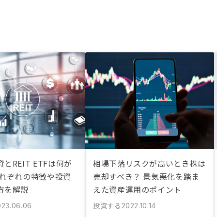
とREIT ETFは何が
相場下落リスクが高いとき株は
それぞれの特徴や投資
売却すべき？ 景気悪化を踏ま
方を解説
えた資産運用のポイント
投資する
023.06.06
2022.10.14