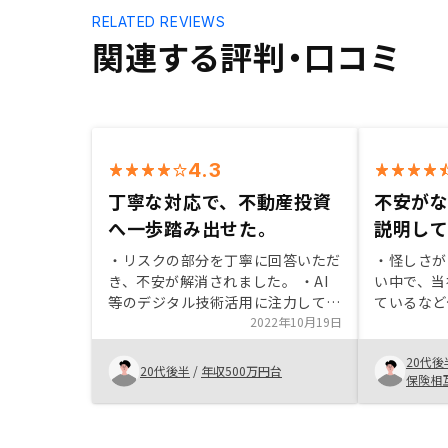
RELATED REVIEWS
関連する評判・口コミ
4.3
丁寧な対応で、不動産投資
不安が
へ一歩踏み出せた。
説明し
・リスクの部分を丁寧に回答いただ
・怪しさが
き、不安が解消されました。 ・AI
い中で、当
等のデジタル技術活用に注力してお
ているなど
り、物件選定・管理に安心感があり
2022年10月19日
当者の井口
ました。 ・どんな時間帯でも迅速
かりやすく
20代後
に担当者から対応いただけ、助かり
多数の友人
20代後半
/
年収500万円台
保険相
ました。物件決定からの各種手続き
ており、信
のスケジュールが過密でしたので、
もう少し余裕のあるスケジュールに