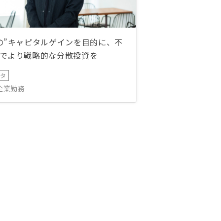
の”キャピタルゲインを目的に、不
でより戦略的な分散投資を
ータ
IT企業勤務