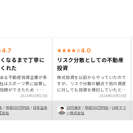
4.7
4.0
なくなるまで丁寧に
リスク分散としての不動産
てくれた
投資
ある不動産投資企業が多
株式投資を以前からやっていたので
社はスポーツ界に協賛し
すが、リスク分散の観点で他の資産
信頼ができたため ・担
に対しても投資を検討していたとこ
様のご説明が丁寧かつわ
2023年10月13日
ろで知人から声をかけてもらい、不
2024年10月16日
、信頼ができたため ・
動産投資を始めることにした。 家
半
/
年収500万円台
/
日本生命
20代後半
/
年収500万円台
/
LINEヤフ
が当社で不動産投資をし
賃収入とローン返済や修繕積立金な
互会社
ー株式会社
頼ができたため
どの支出でトータル月々1万ほどの
収支赤字になるが、5-10年後に損
益分岐点を迎えプラスになる可能性