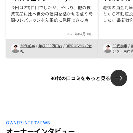
今回は2物件目でしたが、やはり、他の投
老後の資金対
資商品に比べ自分の信用を活かせる点や時
とから不動産
間のレバレッジを効果的に発揮できる点が
した。 最初はP
大きなメリットと感じ購入に至りました。
リノシーさん
1物件目の取引がスムーズで、引き続き御
YouTubeな
2023年04月30日
社にお願いすることに迷いはありませんで
けろと言った
した。 良い物件をご紹介頂けました。購
が、資産性の
30代前半
/
年収800万円台
/
BIPROGY株式会
30代前半
/
入意思決定後の各種手続きに、何度かミス
いうことで何
社
ンター東病
があったので無くして欲しい。
入に至りまし
30代の口コミをもっと見る
OWNER INTERVIEWS
オーナーインタビュー