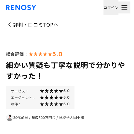
ログイン
評判・口コミTOPへ
5.0
総合評価：
細かい質疑も丁寧な説明で分かりや
すかった！
サービス：
5.0
エージェント：
5.0
物件：
5.0
30代前半
/
年収500万円台
/
学校法人国士舘