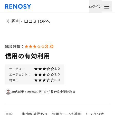
ログイン
評判・口コミTOPへ
3.0
総合評価：
信用の有効利用
サービス：
3.0
エージェント：
3.0
物件：
3.0
30代前半
/
年収500万円台
/
長野県小学校教員
目的
生命保険代わり、 信用(ローン)活用、 リスク分散