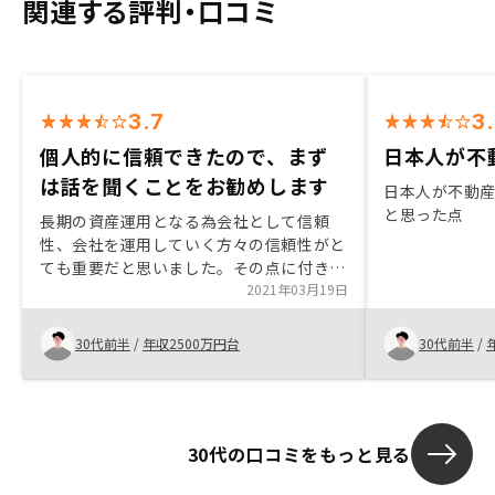
関連する評判・口コミ
3.7
3
個人的に信頼できたので、まず
日本人が不動
は話を聞くことをお勧めします
日本人が不動
と思った点
長期の資産運用となる為会社として信頼
性、会社を運用していく方々の信頼性がと
ても重要だと思いました。その点に付き、
営業担当者、営業責任者、代表者の姿勢に
2021年03月19日
は信頼感を感じられました。競合他社も多
く存在する中、自社のポリシー、方針を明
30代前半
/
年収2500万円台
30代前半
/
確に持ち運営しており良いご提案を受けら
れるのでまずはお話を聞いてみるのが良い
かと思います。顧客の欲す物件と貴社の勧
める物件とのギャップを埋め方深堀りする
30代の口コミをもっと見る
とより高い満足度が得られるかと思いま
す。