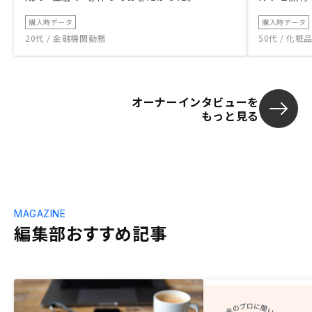
購入時データ
購入時データ
20代 / 金融機関勤務
50代 / 化
オーナーインタビューを
もっと見る
MAGAZINE
編集部おすすめ記事