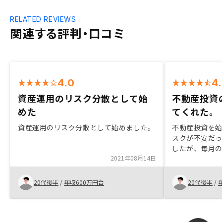
RELATED REVIEWS
関連する評判・口コミ
4.0
4
資産運用のリスク分散として始
不動産投資
めた
てくれた。
資産運用のリスク分散として始めました。
不動産投資を
スクが不安だ
したが、毎月
2021年08月14日
く、家賃収入
かったので、
ペーン中とい
20代後半
/
年収600万円台
20代後半
/
みだったこと
た。