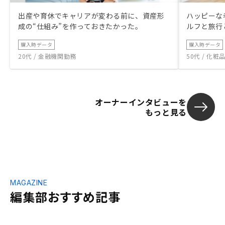
出産や育休でキャリアが変わる前に、資産形
ハッピーな
成の“仕組み”を作っておきたかった。
ルフと旅行
購入時データ
購入時データ
20代 / 金融機関勤務
50代 / 化
オーナーインタビューを
もっと見る
MAGAZINE
編集部おすすめ記事