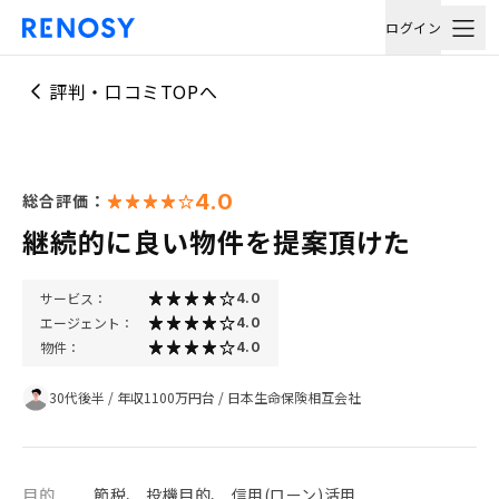
ログイン
評判・口コミTOPへ
4.0
総合評価：
継続的に良い物件を提案頂けた
サービス：
4.0
エージェント：
4.0
物件：
4.0
30代後半
/
年収1100万円台
/
日本生命保険相互会社
目的
節税、 投機目的、 信用(ローン)活用