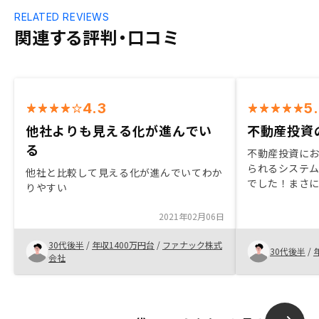
RELATED REVIEWS
関連する評判・口コミ
4.3
5
他社よりも見える化が進んでい
不動産投資
る
不動産投資に
られるシステ
他社と比較して見える化が進んでいてわか
でした！まさ
りやすい
購入しました。
れるの、心配
2021年02月06日
答を頂けまし
てくださった
30代後半
/
年収1400万円台
/
ファナック株式
30代後半
/
さったりして
会社
入に至ること
も満足してい
よりリノシー