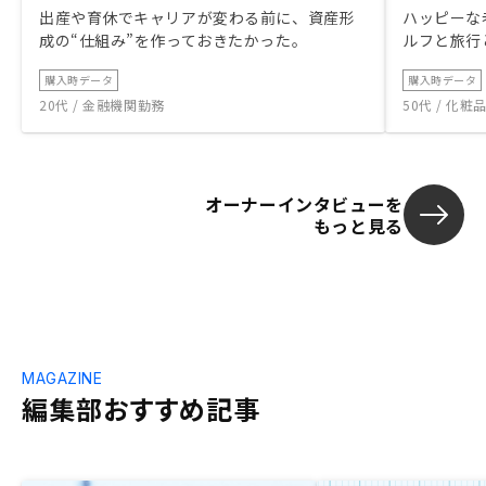
出産や育休でキャリアが変わる前に、資産形
ハッピーな
成の“仕組み”を作っておきたかった。
ルフと旅行
購入時データ
購入時データ
20代 / 金融機関勤務
50代 / 化
オーナーインタビューを
もっと見る
MAGAZINE
編集部おすすめ記事