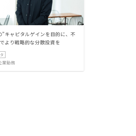
の”キャピタルゲインを目的に、不
でより戦略的な分散投資を
ータ
IT企業勤務