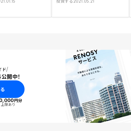
投資する
21.01.15
2021.05.21
イド
料公開中！
みる
0,000
円分
・上限あり