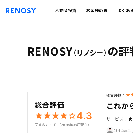
不動産投資
お客様の声
よくあ
RENOSY
の評
（リノシー）
総合評価：
総合評価
これか
4.3
サービス：
回答数7093件（2026年08月現在）
40代前半