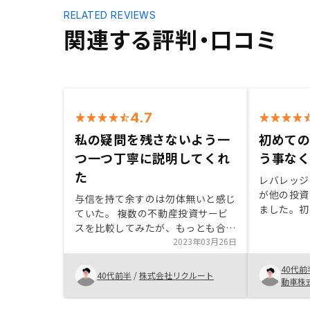
RELATED REVIEWS
関連する評判・口コミ
4.7
私の疑問を残さないよう一
初めて
つ一つ丁寧に説明してくれ
う事な
た
レバレッジ
が他の投資
与信を持て余すのは勿体無いと感じ
ました。初
ていた。 複数の不動産投資サービ
が、不動産
スを比較してみたが、もっとも合理
ットを教え
的かつ、ブラックボックスを感じさ
2023年03月26日
容度が分か
せない会社だった。 滞っていた確
安が消えま
40代前
定申告などについても適切にサポー
40代前半
/
株式会社リクルート
件の量も質
動車株
トしてくれた。
が気に入っ