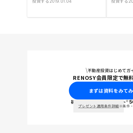
投資する
投資する
2019.01.04
20
不動産投資はじめてガ
RENOSY会員限定で無
まずは資料をみて
※
初回面談で
ポイント
5
PayPay
プレゼント適用条件詳細
※条件