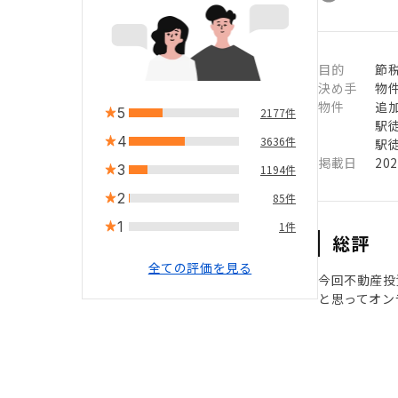
目的
節
決め手
物
物件
追
5
2177件
駅徒
4
3636件
駅徒
掲載日
20
3
1194件
2
85件
1
1件
総評
全ての評価を見る
今回不動産投
と思ってオン