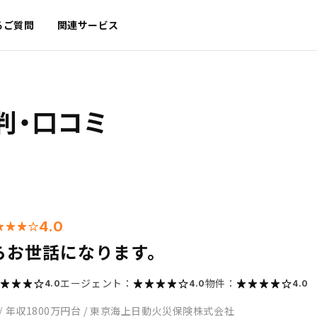
るご質問
関連サービス
判・口コミ
4.0
らお世話になります。
エージェント：
物件：
4.0
4.0
4.0
/
年収1800万円台
/
東京海上日動火災保険株式会社