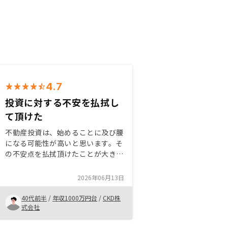
4.7
投資に対する不安を払拭し
て頂けた
不動産投資は、始めることに及び腰
になる可能性が高いと思います。そ
の不安点を払拭頂けたことが大きい
と思います。すでにリノシーで物件
購入した方の体験談をより身近に確
2026年06月13日
認できれば、投資により踏み切れる
のではと考えます。
40代前半
/
年収1000万円台
/
CKD株
式会社