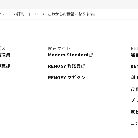
リノシー）の評判・口コミ
これからお世話になります。
ビス
関連サイト
RE
産投資
Modern Standard
運
産売却
RENOSY 利諾喜
RE
RENOSY マガジン
利
お
プ
反
コ