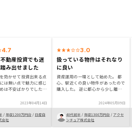
4.7
3.0
の不動産投資でも迷
扱っている物件はそれなり
く踏み出せました
に良い
を効かせて投資出来る点
資産運用の一環として始めた。 都
には無い点で魅力に感じ
心、駅近くの良い物件があったので
めは不安ばかりでした
購入した。 逆に都心から少し離れ
投資のメリット、デメリ
ている物件は表面利回りは良くても
て頂き、自分のリスク許
潜在リスクが高そうな気がしたので
2023年04月14日
2024年05月09日
るようになってからは不
避けた。 リスク込みでのキャッシ
した。提案して頂いた物
ュフローを示してもらえたのはよか
半
/
年収1200万円台
/
日産自
40代前半
/
年収1300万円台
/
アクセ
も満足行く内容で、自分
った。質問をしても意図と違う回答
式会社
ンチュア株式会社
た物件が見つかり購入し
が返ってきたり、ひどい時は回答が