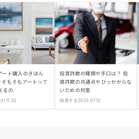
アート購入のきほん
投資詐欺の種類や手口は？ 投
1―そもそもアートって
資詐欺の共通点やひっかからな
えるの
いための対策
投資する
21.11.30
2023.07.12