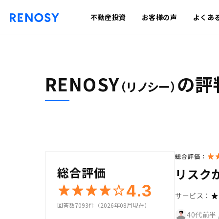
不動産投資
お客様の声
よくあ
RENOSY
の評
（リノシー）
総合評価：
総合評価
リスク
4.3
サービス：
回答数7093件（2026年08月現在）
40代前半