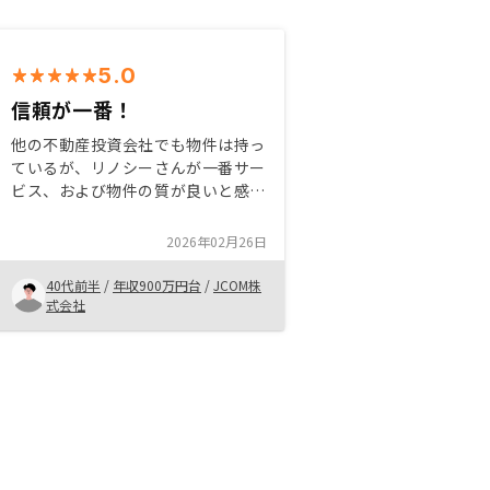
5.0
信頼が一番！
他の不動産投資会社でも物件は持っ
ているが、リノシーさんが一番サー
ビス、および物件の質が良いと感じ
たため追加購入を決めました。ま
た、スポーツチームのスポンサーや
2026年02月26日
CM放映、本社の所在地等、信用で
きる面が多々あるのも決め手です。
40代前半
/
年収900万円台
/
JCOM株
不動産は投資の1手段に過ぎないの
式会社
で、他の投資にも手を広げるべきと
思います。ぜひご検討を！