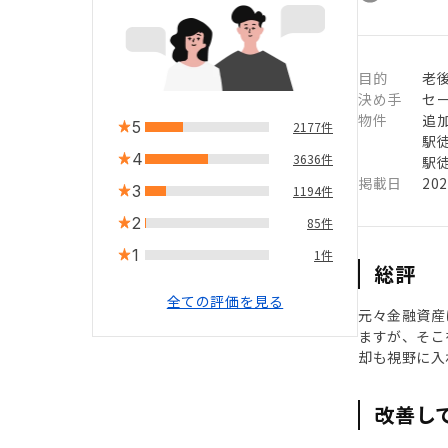
目的
老
決め手
セ
物件
追
5
2177件
駅徒
4
3636件
駅徒
掲載日
20
3
1194件
2
85件
1
1件
総評
全ての評価を見る
元々金融資産
ますが、そこ
却も視野に入
改善し