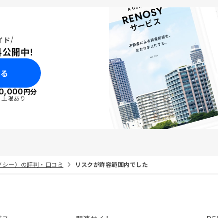
イド
料公開中！
みる
0,000
円分
・上限あり
リノシー）の評判・口コミ
リスクが許容範囲内でした