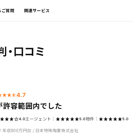
るご質問
関連サービス
判・口コミ
4.7
が許容範囲内でした
エージェント：
物件：
4.0
5.0
5.0
/
年収800万円台
/
日本特殊陶業株式会社