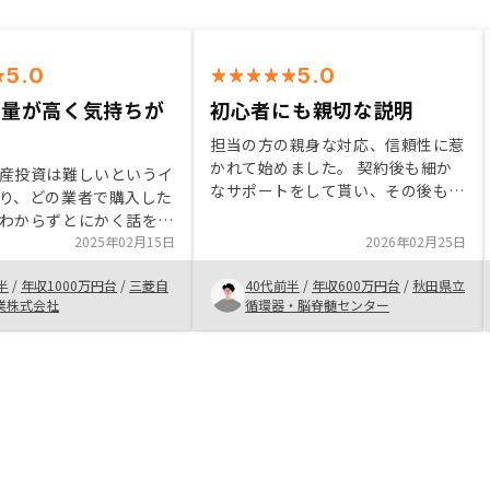
5.0
5.0
熱量が高く気持ちが
初心者にも親切な説明
担当の方の親身な対応、信頼性に惹
かれて始めました。 契約後も細か
産投資は難しいというイ
なサポートをして貰い、その後も追
り、どの業者で購入した
加購入もさせていただきました。
わからずとにかく話を聞
初心者の私にも分かるように不動産
と思ってオンライン説明
2025年02月15日
2026年02月25日
投資の利点、リスク含めて細かに説
ました。話を聞いてみる
明していただいたおかげでスムーズ
半
/
年収1000万円台
/
三菱自
40代前半
/
年収600万円台
/
秋田県立
許容範囲であり、やらな
に取引ができました。
業株式会社
循環器・脳脊髄センター
いなと感じました。た
大きいので他社も見てか
と思い説明会に参加しま
件の違いはあまり無く、
大差はないなという印象
ば出口まで一気通貫でサ
くれるRENOSYがいいな
入を決めました。