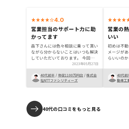
4.0
営業担当のサポート力に助
営業の
かってます
いい
森下さんには色々相談に乗って貰い
初めは不動
ながら分からないことはいつも解決
メージがあ
していただいております。 今回は
らいいのか
追加で1件の購入となりましたが、
2023年05月27日
いてみよう
出来ればもう1件来年頃に購入出来
会に応募し
40代前半
/
年収1100万円台
/
株式会
40代前
ればなと考えています 確定申告の
とリスクも
社NTTファシリティーズ
動車工
時期ですが、サポートも充実してい
い理由は無
てとても良いです
だ、金額も
ら決めよう
したが、物
正直どこも
40代の口コミをもっと見る
です。なら
ポートして
と思って購