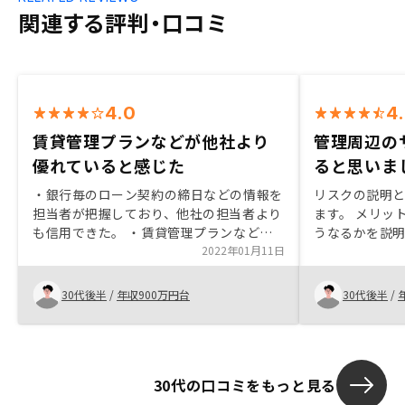
関連する評判・口コミ
4.0
4
賃貸管理プランなどが他社より
管理周辺の
優れていると感じた
ると思いま
・銀行毎のローン契約の締日などの情報を
リスクの説明
担当者が把握しており、他社の担当者より
ます。 メリッ
も信用できた。 ・賃貸管理プランなどが
うなるかを説
他社より優れていると感じた（つまり、自
2022年01月11日
思います。 他
社保有物件の空室リスクなどに対しての自
シーが管理し
信が見えた）。 ・手続きは極力デジタル
理解できまし
30代後半
/
年収900万円台
30代後半
/
化されており、時間的にも手間としても非
常に効率的で楽であった（体感的には他の
会社の1/3くらいの手間で済んだ）。サー
ビスが他社より優れていることは実際に購
30代の口コミをもっと見る
入の手続きなどを通じて実感したが、最初
は逆に自画自賛し過ぎている印象を受けた