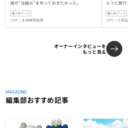
成の“仕組み”を作っておきたかった。
ルフと旅行
購入時データ
購入時データ
20代 / 金融機関勤務
50代 / 化
オーナーインタビューを
もっと見る
MAGAZINE
編集部おすすめ記事