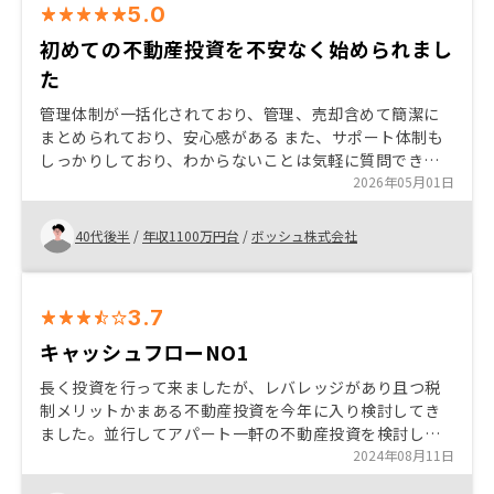
5.0
初めての不動産投資を不安なく始められまし
た
管理体制が一括化されており、管理、売却含めて簡潔に
まとめられており、安心感がある また、サポート体制も
しっかりしており、わからないことは気軽に質問できて
信頼感が高い 運良く良い物件があったので即購入を決意
2026年05月01日
できました
40代後半
/
年収1100万円台
/
ボッシュ株式会社
3.7
キャッシュフローNO1
長く投資を行って来ましたが、レバレッジがあり且つ税
制メリットかまある不動産投資を今年に入り検討してき
ました。並行してアパート一軒の不動産投資を検討しま
したが、キャッシュ・フローの観点で御社のメリットが1
2024年08月11日
番だったため、最終的に利用させて頂きました。