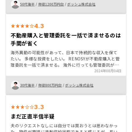
50代後半
/
年収1200万円台
/
ボッシュ株式会社
4.3
不動産購入と管理委託を一括で済ませるのは
手間が省く
海外異動の可能性があって、日本で持続的な収入を保て
たい。 多様な投資をしたい。 RENOSYが不動産購入と管
理委託を一括で済ませる。 海外に行っても管理委託があ
るので安心。 友達がRENOSYでの運用実績がある。
2024年08月04日
30代後半
/
年収800万円台
/
ボッシュ株式会社
3.3
まだ正直半信半疑
夫のリクエストなしには自分では買おうとは思わなかっ
た。物件が市場に過剰供給状態であると感じるが、長い