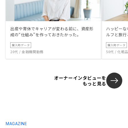
出産や育休でキャリアが変わる前に、資産形
ハッピーな
成の“仕組み”を作っておきたかった。
ルフと旅行
購入時データ
購入時データ
20代 / 金融機関勤務
50代 / 化
オーナーインタビューを
もっと見る
MAGAZINE