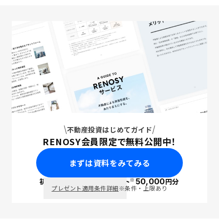
不動産投資はじめてガイド
RENOSY会員限定で無料公開中！
まずは資料をみてみる
※
初回面談で
ポイント
50,000
円分
PayPay
プレゼント適用条件詳細
※条件・上限あり