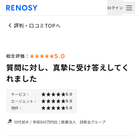
ログイン
評判・口コミTOPへ
5.0
総合評価：
質問に対し、真摯に受け答えしてく
れました
サービス：
5.0
エージェント：
5.0
物件：
5.0
30代前半
/
年収800万円台
/
医療法人 研医会グループ