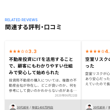
RELATED REVIEWS
関連する評判・口コミ
3.3
4
不動産投資にITを活用すること
空室リスク
で、顧客にもわかりやすい仕組
った
みで安心して始められた
空室リスクが
あり安心だっ
投資用不動産の購入については、複数の不
えていたので
動産会社が存在し、どこが良いのか、何を
イルには共感
参考にして良いのかわからない点がある
して紹介して
が、従来の不動産のイメージと違い、ITを
2020年06月22日
駆使して管理する、不動産の利回り計算の
際も最悪の場合を想定してシミュレーショ
30代前半
/
年収1400万円台
30代前半
/