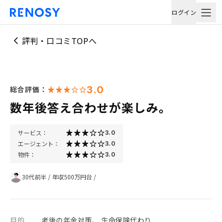
ログイン
評判・口コミTOPへ
3.0
総合評価：
数年後答え合わせが楽しみ。
サービス：
3.0
エージェント：
3.0
物件：
3.0
30代前半
/
年収500万円台
/
目的
老後の年金対策、 生命保険代わり