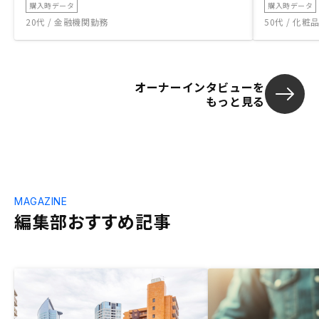
購入時データ
購入時データ
20代 / 金融機関勤務
50代 / 化
オーナーインタビューを
もっと見る
MAGAZINE
編集部おすすめ記事