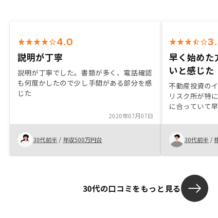
4.0
3
説明が丁寧
早く始めた
いと感じた
説明が丁寧でした。書類が多く、電話確認
も何度かしたので少し手間がある部分を感
不動産投資の
じた
リスク所が特
に合っていて
2020年07月07日
た、早く始め
所だと思いま
でした。不動
30代前半
/
年収500万円台
30代前半
/
め手です。
30代の口コミをもっと見る