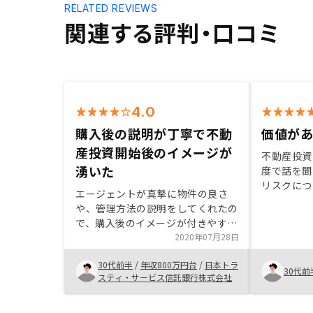
RELATED REVIEWS
関連する評判・口コミ
4.0
購入後の説明が丁寧で不動
価値が
産投資開始後のイメージが
不動産投資
湧いた
度で話を聞
リスクにつ
エージェントが真摯に物件の良さ
き、投資に
や、管理方法の説明をしてくれたの
ると感じま
で、購入後のイメージが付きやすか
心がある方
った。また、購入前においては状況
2020年07月28日
てみるだけ
を逐一連絡してくれ、購入に向けた
です。
30代前半
/
年収800万円台
/
日本トラ
意欲がついた。購入後の個々人に対
30代前
スティ・サービス信託銀行株式会社
するアフターケアをもう少し手厚く
してほしい。定期的に資産状況の整
理や今後の見通し等を紹介いただく