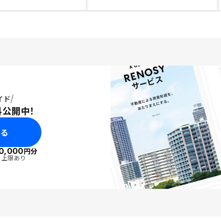
イド
料公開中！
みる
0,000
円分
・上限あり