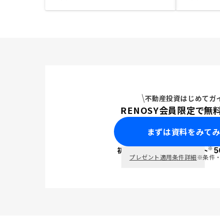
不動産投資はじめてガ
RENOSY会員限定で無
まずは資料をみて
※
初回面談で
ポイント
5
PayPay
プレゼント適用条件詳細
※条件