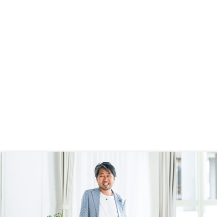
果、不明点などなくクリアな状態で
3件目の購入を決断できました。 ま
た、以前購入した際は、対面でのや
り取りが主でしたが、今回はすべて
Webで完結しており、とても楽でし
た。