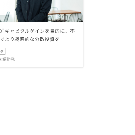
の”キャピタルゲインを目的に、不
でより戦略的な分散投資を
ータ
IT企業勤務