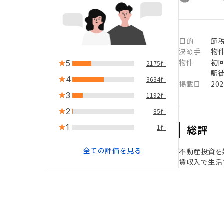
目的
節
決め手
物
物件
初
5
2175件
駅徒
4
3634件
掲載日
20
3
1192件
2
85件
1
総評
1件
全ての評価を見る
不動産投資を
賃収入で生活