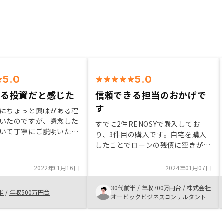
5.0
5.0
ある投資だと感じた
信頼できる担当のおかげで
す
にちょっと興味がある程
いたのですが、懸念した
すでに2件RENOSYで購入してお
いて丁寧にご説明いただ
り、3件目の購入です。自宅を購入
踏み切るだけの価値があ
したことでローンの残債に空きがな
した。不動産投資への疑
く購入をあきらめていましたが、担
も、まずは一度話を聞い
当の方に伝えたところ借入できる銀
2022年01月16日
2024年01月07日
でもぜひオススメしたい
行があったとのことで購入を検討し
ました。 担当の方には、こちらの
30代前半
/
年収700万円台
/
株式会社
半
/
年収500万円台
意見を元に物件を選定してもらい、
オービックビジネスコンサルタント
市場の動向やこちらが欲しい情報も
合わせて教えてもらいました。結