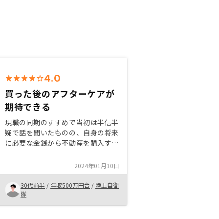
4.0
買った後のアフターケアが
期待できる
現職の同期のすすめで当初は半信半
疑で話を聞いたものの、自身の将来
に必要な金銭から不動産を購入する
メリット、デメリットについて、す
べて質問に応えてくれたことと、最
2024年01月10日
も不安となる家賃収入が途絶えた際
の対処等のアフターケアが有ること
30代前半
/
年収500万円台
/
陸上自衛
を確認できたため、購入しました
隊