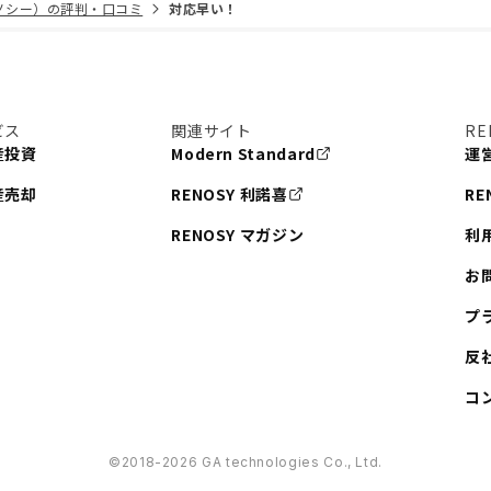
リノシー）の評判・口コミ
対応早い！
ビス
関連サイト
RE
産投資
Modern Standard
運
産売却
RENOSY 利諾喜
RE
RENOSY マガジン
利
お
プ
反
コ
©︎2018-2026 GA technologies Co., Ltd.