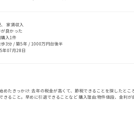
税、 家賃収入
件が良かった
回購入1件
歩3分 / 築5年 / 1000万円台後半
25年07月28日
始めたきっかけ: 去年の税金が高くて、節税できることを探したとこ
できること。早めに引退できることなど 購入理由:物件値段、金利が