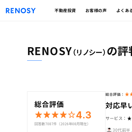
不動産投資
お客様の声
よくあ
RENOSY
の評
（リノシー）
総合評価：
総合評価
対応早
4.3
サービス：
回答数7087件（2026年08月現在）
30代前半