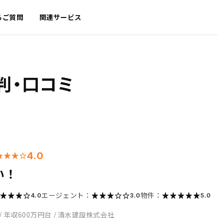
るご質問
関連サービス
判・口コミ
4.0
い！
エージェント：
物件：
4.0
3.0
5.0
/
年収600万円台
/
清水建設株式会社