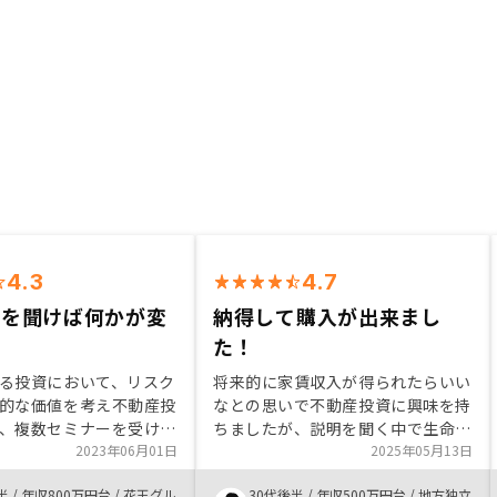
4.3
4.7
話を聞けば何かが変
納得して購入が出来まし
た！
る投資において、リスク
将来的に家賃収入が得られたらいい
的な価値を考え不動産投
なとの思いで不動産投資に興味を持
、複数セミナーを受けた
ちましたが、説明を聞く中で生命保
で、自分に最適な管理プ
2023年06月01日
険代わりになることが今の自分には
2025年05月13日
た為。 また不動産投資
一番魅力的でした。営業担当者の方
半
/
年収800万円台
/
花王グル
30代後半
/
年収500万円台
/
地方独立