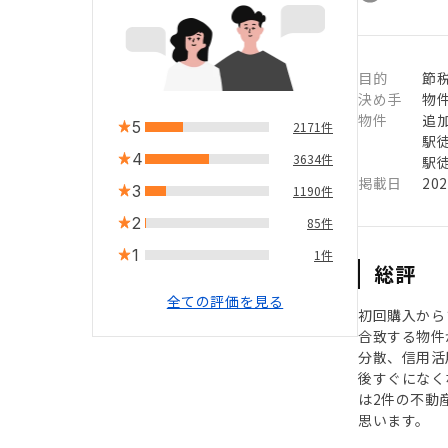
目的
節税
決め手
物
物件
追
5
2171件
駅徒
4
3634件
駅徒
掲載日
20
3
1190件
2
85件
1
1件
総評
全ての評価を見る
初回購入から
合致する物件
分散、信用活
後すぐになく
は2件の不動
思います。