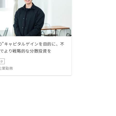
の”キャピタルゲインを目的に、不
でより戦略的な分散投資を
ータ
IT企業勤務