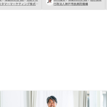
とを詳しく、リスク、メ
もすごく好感が持てる方で、押し売
スタマーマーケティング株式
行政法人神戸市民病院機構
リット含め説明を受け不
り感もなくこちらの質問に対しても
どなく購入できた。
きちんとお答えいただきとても良か
ったです。