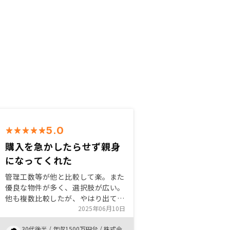
5.0
購入を急かしたらせず親身
になってくれた
管理工数等が他と比較して楽。また
優良な物件が多く、選択肢が広い。
他も複数比較したが、やはり出てい
る物件の数と、担当者の知識に差が
2025年06月10日
あると感じた。 今後も増やすつも
30代後半
/
年収1500万円台
/
株式会