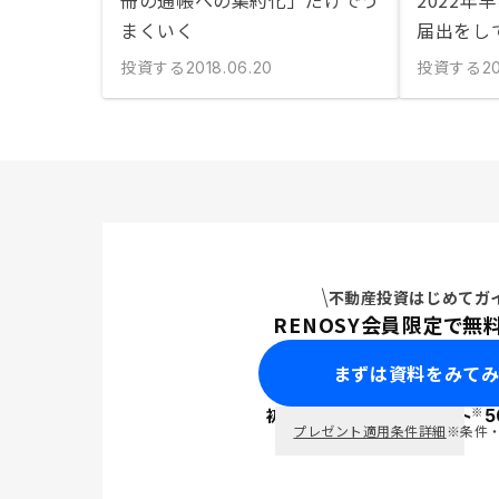
冊の通帳への集約化」だけでう
2022年
まくいく
届出をし
投資する
投資する
2018.06.20
2
不動産投資はじめてガ
RENOSY会員限定で無
まずは資料をみて
※
初回面談で
ポイント
5
PayPay
プレゼント適用条件詳細
※条件