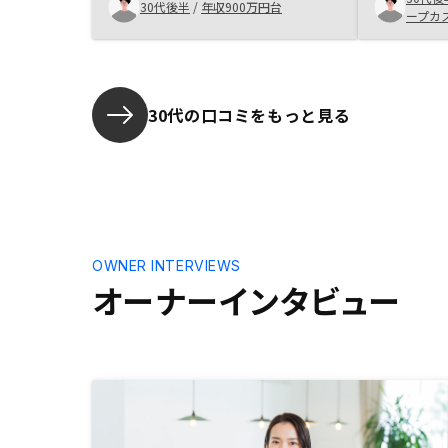
に関するこ
30代後半
/
年収900万円台
ープカ
リットデメ
会社
安はほとん
30代の口コミをもっと見る
OWNER INTERVIEWS
オーナーインタビュー