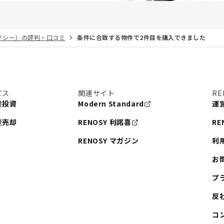
リノシー）の評判・口コミ
条件に合致する物件で2件目を購入できました
ビス
関連サイト
RE
産投資
Modern Standard
運
産売却
RENOSY 利諾喜
RE
RENOSY マガジン
利
お
プ
反
コ