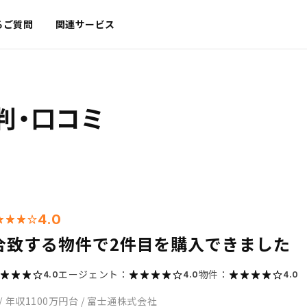
るご質問
関連サービス
判・口コミ
4.0
合致する物件で2件目を購入できました
エージェント：
物件：
4.0
4.0
4.0
/
年収1100万円台
/
富士通株式会社