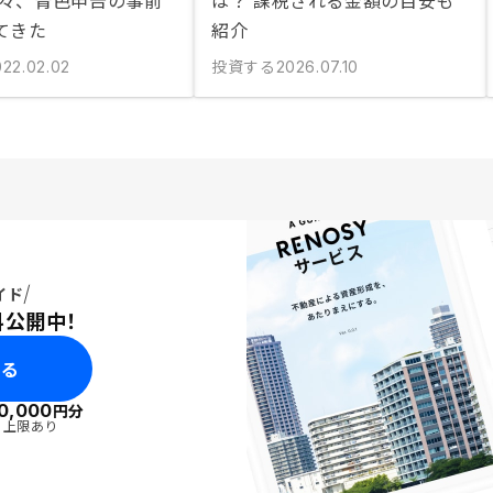
早々、青色申告の事前
は？ 課税される金額の目安も
てきた
紹介
投資する
022.02.02
2026.07.10
イド
料公開中！
みる
0,000
円分
・上限あり