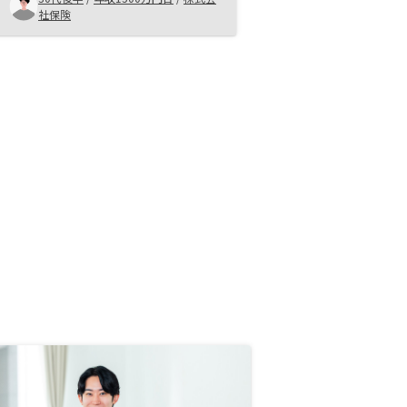
りでいるが物件の場所がリスク分散
社保険
になっているので、次もRenosyで
購入予定。