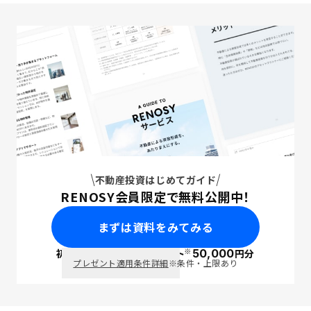
不動産投資はじめてガイド
RENOSY会員限定で無料公開中！
まずは資料をみてみる
※
初回面談で
ポイント
50,000
円分
PayPay
プレゼント適用条件詳細
※条件・上限あり