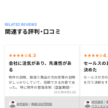
RELATED REVIEWS
関連する評判・口コミ
4.3
4
会社に活気があり、先進性があ
セールスの
る
決めた
物件の説明、取扱う商品の方向性等の説明
セールスの方
がしっかりしていて、信頼できる内容であ
を行う決断を
った。 特に物件の管理体制（空室期間を
短くする工夫、リフォームの体制など）が
2021年06月12日
しっかりしていそうに感じた また、会社
40代前半
/
に活気があり、アプリ等も用意されてい
40代前半
/
年収1600万円台
バランスジ
て、先進性があると感じた。マーケットの