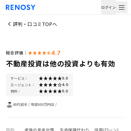
ログイン
評判・口コミTOPへ
4.7
総合評価：
不動産投資は他の投資よりも有効
サービス：
5.0
エージェント：
4.0
物件：
5.0
40代前半
/
年収600万円台
/
目的
老後の年金対策、 生命保険代わり、 信用(ローン)