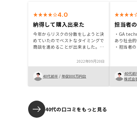
4.0
納得して購入出来た
担当者
今年からリスクの分散をしようと決
・GA tec
めていたのでベストなタイミングで
あり社会的
商談を進めることが出来ました。あ
・担当者の
る程度のリスクは勉強していたけ
かった。 
ど、大きな買い物なので焦らず待っ
あった。ち
2022年09月20日
てもらえたことが気持ちよく購入す
したが… 
ることが出来たと感じます。信用で
投資を検討
40代前
40代前半
/
年収800万円台
レバレッジをかけられるメリットを
シーが各種
株式会
感じたことも購入理由の一つ。アフ
実度を感じ
ターフォローも今の所満足している
ばかりで、
し、しっかりとした誠意を感じてい
ます。購入先がリノジーである事等
40代の口コミをもっと見る
全てをオープンでわかりやすくして
も魅力ある商品パッケージであると
思うのでその辺をもっと分かり易く
して欲しい