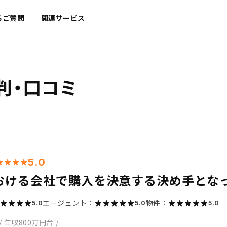
るご質問
関連サービス
判・口コミ
5.0
おける会社で購入を決意する決め手とな
エージェント：
物件：
5.0
5.0
5.0
/
年収800万円台
/