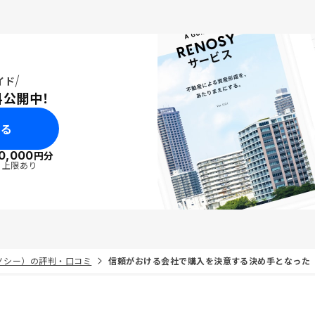
イド
料公開中！
みる
0,000
円分
・上限あり
リノシー）の評判・口コミ
信頼がおける会社で購入を決意する決め手となった