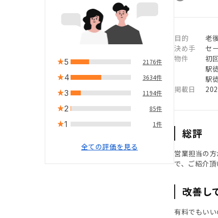
目的
老
決め手
セ
物件
初
5
2176件
駅徒
4
3634件
駅徒
掲載日
20
3
1194件
2
85件
1
1件
総評
全ての評価を見る
営業担当の方
で、ご紹介頂
改善し
有料でもいい