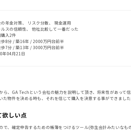
後の年金対策、 リスク分散、 現金運用
ールスの信頼性、 他社比較して一番だった
回購入2件
歩8分 / 築16年 / 2000万円台前半
歩7分 / 築13年 / 3000万円台前半
20年04月21日
から、GA Techという会社の魅力を説明して頂き、将来性があっ
いた物件を決める時も、それを信じて購入を決意する事ができました
て欲しい点
ので、確定申告するための帳簿をつけるツール(弥生会計みたいなも