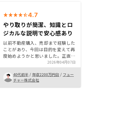
4.7
やり取りが簡潔、知識とロ
ジカルな説明で安心感あり
以前不動産購入、売却まで経験した
ことがあり、今回は目的を変えて再
度始めようかと思いました。正直ど
この会社でも変わらないと思ってい
2026年04月07日
ましたが、非対面で進んだりやり取
40代前半
/
年収2200万円台
/
フュー
りが効率的な面や、セールスの方の
チャー株式会社
知識・印象も良かったです。引き続
き、よろしくお願いします。