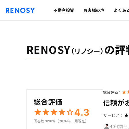
不動産投資
お客様の声
よくあ
RENOSY
の評
（リノシー）
総合評価：
総合評価
信頼が
4.3
サービス：
回答数7090件（2026年08月現在）
40代前半