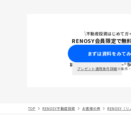
不動産投資はじめてガ
RENOSY会員限定で無
まずは資料をみて
※
初回面談で
ポイント
5
PayPay
プレゼント適用条件詳細
※条件
TOP
RENOSY不動産投資
お客様の声
RENOSY（