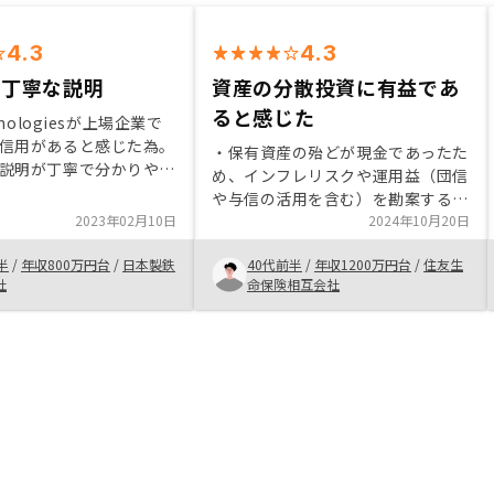
4.3
4.3
の丁寧な説明
資産の分散投資に有益であ
ると感じた
hnologiesが上場企業で
信用があると感じた為。
・保有資産の殆どが現金であったた
説明が丁寧で分かりやす
め、インフレリスクや運用益（団信
・契約まで迅速な対応で
や与信の活用を含む）を勘案する
ょっと迅速すぎる感じも
2023年02月10日
と、資産ポートフォリオの一部とし
2024年10月20日
・ 老後の不安から不動産
て有益であると感じたため、購入を
し、他社と比較してリノ
半
/
年収800万円台
/
日本製鉄
40代前半
/
年収1200万円台
/
住友生
決めました ・面談担当者の方にお
アプリ及びサービスの充
社
命保険相互会社
いても、面談スケジュールや不明点
た。まだ運用を開始した
の質問・回答について柔軟に対応い
よく分からない。
ただき助かりました手続きが逐次的
な案内であったため、全体スケジュ
ールを先に示してもらえるとより安
心かと感じた（今回が初回購入であ
ったため）