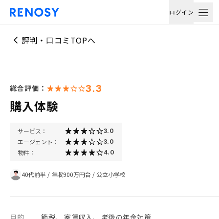
ログイン
評判・口コミTOPへ
3.3
総合評価：
購入体験
サービス：
3.0
エージェント：
3.0
物件：
4.0
40代前半
/
年収900万円台
/
公立小学校
目的
節税、 家賃収入、 老後の年金対策