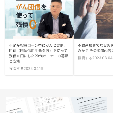
不動産投資ローン中にがんと診断。
不動産投資でなぜ火
団信（団体信用生命保険）を使って
のか？ その補償内容
残債０円にした20代オーナーの葛藤
投資する
2023.08.04
と安堵
投資する
2024.04.16