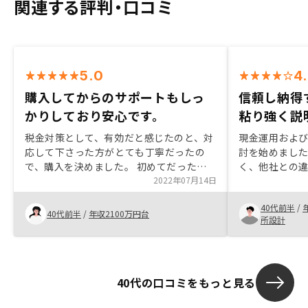
関連する評判・口コミ
5.0
4
購入してからのサポートもしっ
信頼し納得
かりしており安心です。
粘り強く説
税金対策として、有効だと感じたのと、対
現金運用およ
応して下さった方がとても丁寧だったの
討を始めまし
で、購入を決めました。 初めてだったの
く、他社との
で、色々不安な事もありましたが、丁寧に
2022年07月14日
スタートでし
サポートしてくださり、安心して購入を決
付けず状況を
40代前半
/
めることができました。
てくれたこと
40代前半
/
年収2100万円台
所設計
こと、また保
にも粘り強く
信頼感をもっ
きました。い
40代の口コミをもっと見る
ピーディに対
らも投資の良